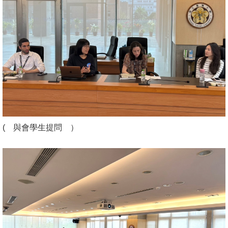
English
心
輔
專
區
facebook
( 與會學生提問 ）