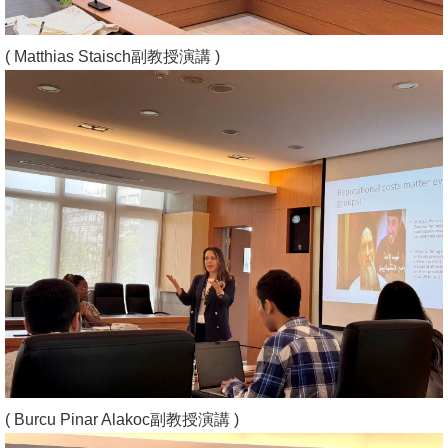
文
件
( Matthias Staisch副教授演講 )
心
輔
&
學
輔
捐
款
教
研
資
源
( Burcu Pinar Alakoc副教授演講 )
與
圖