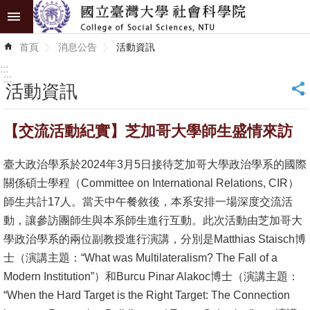
跳到主要內容區塊
進
首頁
消息公告
活動資訊
階
搜
:::
尋
:::
活動資訊
_
認
【交流活動紀實】芝加哥大學師生盛情來訪
識
學
臺大政治學系於2024年3月5日接待芝加哥大學政治學系的國際
院
關係碩士學程（Committee on International Relations, CIR）
學
師生共計17人。當天中午餐敘後，本系安排一場深度交流活
術
動，讓參訪團師生與本系師生進行互動。此次活動由芝加哥大
單
學政治學系的兩位副教授進行演講，分別是Matthias Staisch博
位
士（演講主題：“What was Multilateralism? The Fall of a
Modern Institution”）和Burcu Pinar Alakoc博士（演講主題：
研
“When the Hard Target is the Right Target: The Connection
究