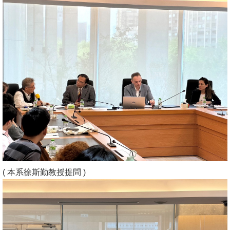
書
館
回
首
頁
臺
大
首
頁
網
( 本系徐斯勤教授提問 )
站
導
覽