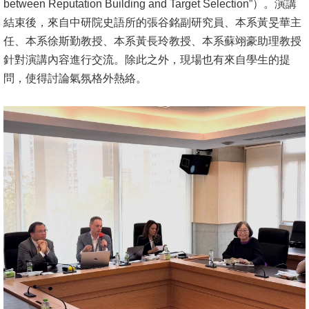
between Reputation Building and Target Selection”）。演講
結束後，來自中研院史語所的張谷銘副研究員、本系黃旻華主
消
任、本系徐斯勤教授、本系黃長玲教授、本系蘇翊豪助理教授
息
針對演講內容進行交流。除此之外，現場也有來自學生的提
公
問，使得討論氣氛格外熱絡。
告
國
際
化
高
教
深
耕
辦
法
及