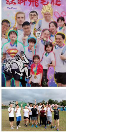
消
息
公
告
國
際
化
高
教
深
耕
辦
法
及