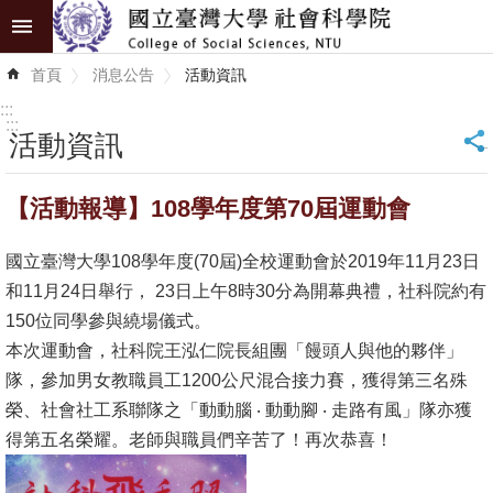
跳到主要內容區塊
進
首頁
消息公告
活動資訊
階
搜
:::
尋
:::
活動資訊
_
認
【活動報導】108學年度第70屆運動會
識
學
國立臺灣大學108學年度(70屆)全校運動會於2019年11月23日
院
和11月24日舉行， 23日上午8時30分為開幕典禮，社科院約有
學
150位同學參與繞場儀式。
術
本次運動會，社科院王泓仁院長組團「饅頭人與他的夥伴」
單
隊，參加男女教職員工1200公尺混合接力賽，獲得第三名殊
位
榮、社會社工系聯隊之「動動腦 ‧ 動動腳 ‧ 走路有風」隊亦獲
得第五名榮耀。老師與職員們辛苦了！再次恭喜！
研
究