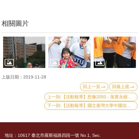
文
件
相關圖片
心
輔
&
學
輔
捐
上版日期：2019-11-28
款
回上一頁
回最上面
教
上一則:【活動報導】想像2050 - 落實永續發展目標的關鍵轉型行動
研
下一則:【活動報導】國立臺灣大學中國信託慈善基金會兒少暨家庭研究中心X社會工作學系演講
資
源
與
地址：10617 臺北市羅斯福路四段一號 No.1, Sec.
圖