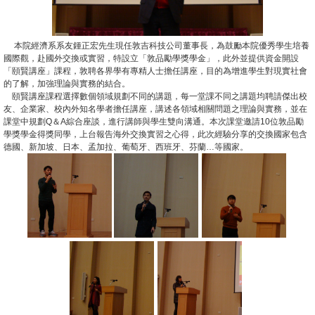
消
息
本院經濟系系友鍾正宏先生現任敦吉科技公司董事長，為鼓勵本院優秀學生培養
國際觀，赴國外交換或實習，特設立「敦品勵學獎學金」，此外並提供資金開設
公
「頤賢講座」課程，敦聘各界學有專精人士擔任講座，目的為增進學生對現實社會
告
的了解，加強理論與實務的結合。
頤賢講座課程選擇數個領域規劃不同的講題，每一堂課不同之講題均聘請傑出校
友、企業家、校內外知名學者擔任講座，講述各領域相關問題之理論與實務，並在
國
課堂中規劃Q＆A綜合座談，進行講師與學生雙向溝通。本次課堂邀請10位敦品勵
際
學獎學金得獎同學，上台報告海外交換實習之心得，此次經驗分享的交換國家包含
德國、新加坡、日本、孟加拉、葡萄牙、西班牙、芬蘭…等國家。
化
高
教
深
耕
辦
法
及