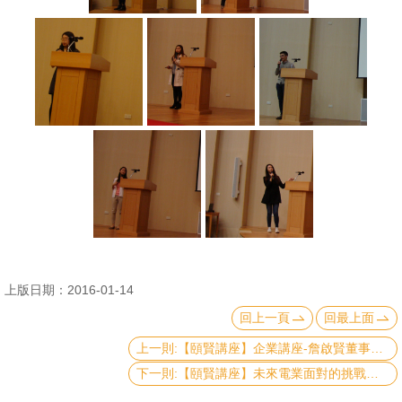
文
件
心
輔
&
學
輔
捐
款
教
上版日期：2016-01-14
研
回上一頁
回最上面
資
上一則:【頤賢講座】企業講座-詹啟賢董事長演講-2016.01.07
源
下一則:【頤賢講座】未來電業面對的挑戰－能源是選擇題or是非題? 黃重球董事長-2015.12.17
與
圖