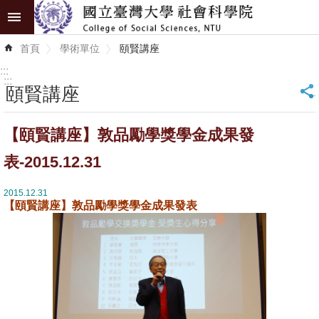
跳到主要內容區塊
進
首頁
學術單位
頤賢講座
階
搜
:::
尋
:::
頤賢講座
_
認
【頤賢講座】敦品勵學獎學金成果發
識
學
表-2015.12.31
院
2015.12.31
【頤賢講座】敦品勵學獎學金成果發表
學
術
單
位
研
究