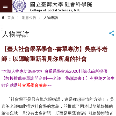
跳到主要內容區塊
進
首頁
消息公告
人物專訪
階
搜
:::
尋
:::
人物專訪
_
認
【臺大社會學系學會--書單專訪】吳嘉苓老
識
學
師：以隱喻重新看見你所處的社會
院
*本期人物專訪為臺大社會系系學會為2020杜鵑花節所提供
學
【教授推薦書單訪問企劃──老師！我想讀書！】有興趣之師生
術
歡迎點選
社會
系學會臉書
~~
單
位
「社會學不是只有概念跟術語，這是種想事情的方法！」吳
嘉苓老師如此描述社會學的意義，並推薦了兩本以簡單好懂的
研
筆法寫就，且沒有太多術語，反而是用隱喻穿針引線帶領讀者
究