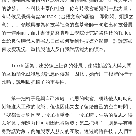
驗，修補親密關係的對話療法》如何帶給她教學、研究與生活
文
的啟發。「在科技主宰的社會，你有時候會感覺到一點力量，
件
有時候又覺得有點ak-tsak（台語文寫作齷齪，即鬱悶、煩躁之
意）。」領域興趣為科技與社會的嘉苓老師一句道出科技發展
心
的一體兩面，而此書便是麻省理工學院研究網路科技的Turkle
輔
寫給數位時代人們省思自己如何受到科技媒介影響，討論該如
&
何改變現況、重拾與他人及自我對話能力的讀本。
學
輔
Turkle認為，出於線上社會的發展，使得對話從人與人間
捐
的互動簡化成訊息與訊息的傳遞。因此，她借用了梭羅的椅子
款
比喻，說明四把椅子的重要性。
教
第一把椅子是與自己獨處、沉思的機會。網路使人時時刻
研
刻能進入工作的狀態，但也因此失去了留給自己的空白時間，
資
「我都會提醒同學，發呆很重要！」發呆時，生活的反思才得
源
以沉澱，創造力也可能因此被激發；第二把椅子，則是要有親
與
身對話對象，例如與家人朋友的互動。透過網路科技，人們呈
圖