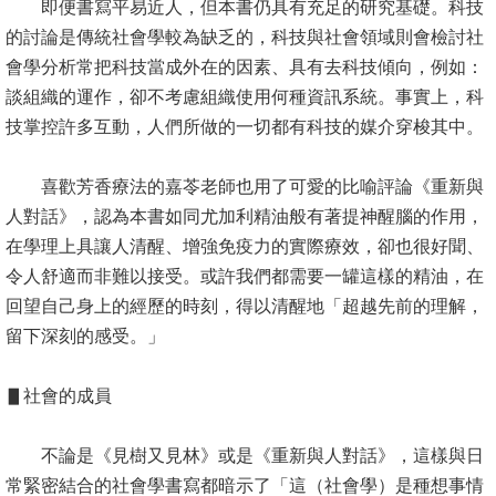
即便書寫平易近人，但本書仍具有充足的研究基礎。科技
的討論是傳統社會學較為缺乏的，科技與社會領域則會檢討社
會學分析常把科技當成外在的因素、具有去科技傾向，例如：
談組織的運作，卻不考慮組織使用何種資訊系統。事實上，科
技掌控許多互動，人們所做的一切都有科技的媒介穿梭其中。
喜歡芳香療法的嘉苓老師也用了可愛的比喻評論《重新與
人對話》，認為本書如同尤加利精油般有著提神醒腦的作用，
在學理上具讓人清醒、增強免疫力的實際療效，卻也很好聞、
令人舒適而非難以接受。或許我們都需要一罐這樣的精油，在
回望自己身上的經歷的時刻，得以清醒地「超越先前的理解，
留下深刻的感受。」
▋社會的成員
不論是《見樹又見林》或是《重新與人對話》，這樣與日
常緊密結合的社會學書寫都暗示了「這（社會學）是種想事情