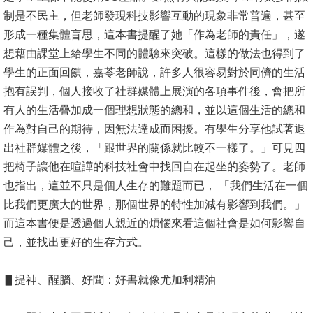
English
制是不民主，但老師發現科技影響互動的現象非常普遍，甚至
心
形成一種集體盲思，這本書提醒了她「作為老師的責任」，遂
輔
想藉由課堂上給學生不同的體驗來突破。這樣的做法也得到了
專
學生的正面回饋，嘉苓老師說，許多人很容易對於同儕的生活
區
抱有誤判，個人接收了社群媒體上展演的各項事件後，會把所
有人的生活疊加成一個理想狀態的總和，並以這個生活的總和
facebook
作為對自己的期待，因無法達成而困擾。有學生分享他試著退
出社群媒體之後，「跟世界的關係就比較不一樣了。」可見四
把椅子讓他在喧譁的科技社會中找回自在起坐的姿勢了。老師
也指出，這並不只是個人生存的難題而已， 「我們生活在一個
比我們更廣大的世界，那個世界的特性加減有影響到我們。」
而這本書便是透過個人親近的煩惱來看這個社會是如何影響自
己，並找出更好的生存方式。
▋提神、醒腦、好聞：好書就像尤加利精油