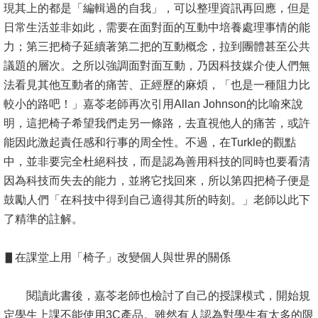
現其上的都是「編輯過的自我」，可以整理資訊再回應，但是
書
日常生活並非如此，需要在面對面的互動中培養處理事情的能
館
力；第三把椅子延續著第二把的互動概念，拉到團體甚至公共
議題的層次。之所以強調面對面互動，乃因科技媒介使人們無
回
法看見其他互動者的痛苦、正經歷的麻煩，「也是一種阻力比
首
較小的路吧！」嘉苓老師再次引用Allan Johnson的比喻來說
頁
明，這把椅子希望我們走另一條路，去直視他人的痛苦，或許
能因此激起責任感和行事的周全性。不過，在Turkle的觀點
臺
中，並非要完全杜絕科技，而是認為善用科技的同時也要看清
大
因為科技而失去的能力，並將它找回來，所以第四把椅子便是
首
鼓勵人們「在科技中得到自己適得其所的時刻。」老師以此下
頁
了精準的註解。
網
站
▋在課堂上用「椅子」改變個人與世界的關係
導
覽
閱讀此書後，嘉苓老師也檢討了自己的授課模式，開始規
定學生上課不能使用3C產品。雖然有人認為對學生有太多的限