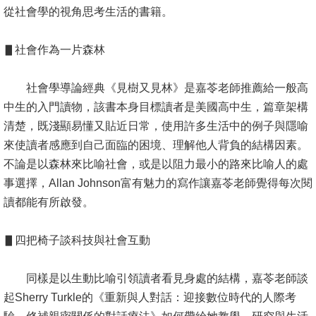
從社會學的視角思考生活的書籍。
消
息
▋社會作為一片森林
公
告
社會學導論經典《見樹又見林》是嘉苓老師推薦給一般高
中生的入門讀物，該書本身目標讀者是美國高中生，篇章架構
國
清楚，既淺顯易懂又貼近日常，使用許多生活中的例子與隱喻
際
來使讀者感應到自己面臨的困境、理解他人背負的結構因素。
化
不論是以森林來比喻社會，或是以阻力最小的路來比喻人的處
事選擇，Allan Johnson富有魅力的寫作讓嘉苓老師覺得每次閱
高
讀都能有所啟發。
教
深
▋四把椅子談科技與社會互動
耕
辦
同樣是以生動比喻引領讀者看見身處的結構，嘉苓老師談
法
起Sherry Turkle的《重新與人對話：迎接數位時代的人際考
及