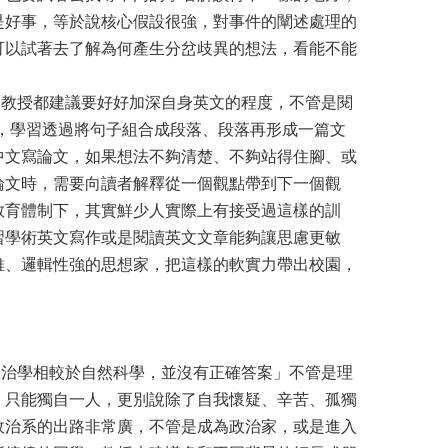
是好事，等於說核心假設很強，對事件的闡述處理的
可以試著去了解為何產生分岔歧異的想法，看能不能
教授都建議要好好加深自身英文的程度，不管是閱
，學習透過將句子組合成段落、段落再形成一篇文
中文寫論文，如果想法不夠清楚、不夠站得住腳、或
論文時，需要向讀者解釋從一個觀點帶到下一個觀
教育體制下，其實鮮少人實際上有接受過這樣的訓
習學術英文寫作或是閱讀英文文章能夠讓思慮更敏
維、邏輯性強的思想家，把這樣的軟實力帶出校園，
治學相較於自然科學，並沒有正確答案」不管是理
，只能獨自一人，更別說除了自我懷疑、辛苦、孤獨
政治系的出路非常廣，不管是成為政治家，或是進入