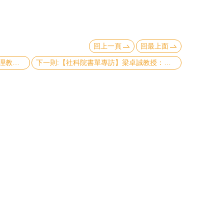
回上一頁
回最上面
上一則:【社科院書單專訪】劉秋婉助理教授：鼓勵同學建構一套系統化的閱讀儀式，打造專屬於自己的閱讀空間
下一則:【社科院書單專訪】梁卓誠教授：複利效應提供的全方位策略