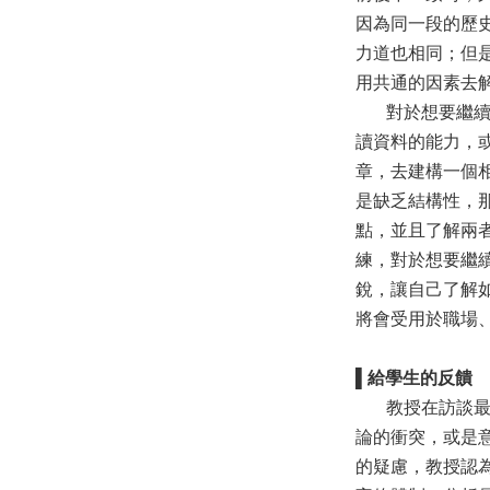
因為同一段的歷
力道也相同；但
用共通的因素去
對於想要繼續深
讀資料的能力，
章，去建構一個
是缺乏結構性，
點，並且了解兩
練，對於想要繼
銳，讓自己了解
將會受用於職場
▌
給學生的反饋
教授在訪談最後
論的衝突，或是
的疑慮，教授認