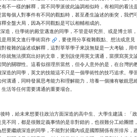
史有不一樣的解釋，當不同學派彼此論調相似時，有相同的看法
是當每個人對事件有不同的觀點時，甚至產生論述的衝突，我們
解釋全盤大局，因為不同觀點是可以相輔相成的。
造，往學術的殿堂邁進的同學，不管是研究所、或是博士班，
或是用英文進行
學術寫作
，要使用分享複雜觀點、想法或意見
相對複雜的論述或解釋，這對莘莘學子來說無疑是一大考驗，用
那你就無法撰寫出好的文章，更別說使用英文溝通，當撰寫英文
者間的關聯性。這看似很理所當然，但令人意外的是，在台灣的
續深造的同學，英文的技能這不只是一個學術性的技巧追求。學
如何溝通，同時發展思考能力和理解能力，培養一個擁有敏銳思
、生活等任何需要溝通的重要場合。
時，給未來想要往政治方面深造的高中生、大學生建議：「政
意見不同，都是很難定義事情的是非對錯的，也很難分工給團體
為想要繼續深造的同學，不能對於國內或是國際關係有所排斥，