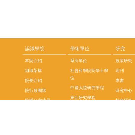
認識學院
學術單位
研究
本院介紹
系所單位
政策研究
組織架構
社會科學院院學士學
期刊
位
院長介紹
專書
中國大陸研究學程
院行政團隊
研究中心
東亞研究學程
院辦公室成員
特色研究
頤賢講座
榮譽事蹟
研究團隊
在職專班
場地租借
聯絡我們