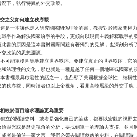
情況下，執行特異的外交政策。
交之父如何建立秩序觀
是一本讓他走入研究國際關係理論的書，教授對於國家間權力
的戰爭作為解決國家紛爭的手段，更傾向以現實主義解釋戰爭的
薦此書的原因是這本書對國際問題有著獨到的見解，也深刻分析
外交政策的思想淵源。
可能單槍匹馬地建立世界秩序。要建立真正的世界秩序，它的
性和法理性的文化，那也就是一種超越了任何一個地區或國家的
書裡最具啟發性的話之一，也凸顯了美國根據全球性、結構性
想的秩序觀，同時讀者也以上帝視角，看見高峰層級的外交手腕
相較於盲目追求理論更為重要
立的閱讀史料，或者是強化自己的論述，都要以宏觀的視野去
政治眼光或是歷史視角的分析，要找到單一的理論去支撐、並且
又或者是偏於一家之言，我們必須去閱讀忽略的史料，在閱讀時