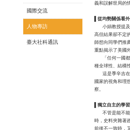
義和誤解世局的
國際交流
▌
從均勢關係看外
人物專訪
小娟教授提及這
高但結果卻不定
臺大社科通訊
師想向同學們推
重點揭示了美國
「任何一國都不
種全球性、結構
這是季辛吉在本
國家的視角和理
察。
▌
獨立自主的學習
不管是能不能獨
時，史料夾雜著
前後不一致時，