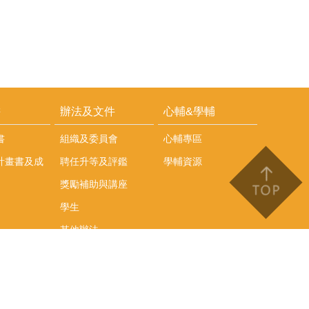
耕
辦法及文件
心輔&學輔
書
組織及委員會
心輔專區
計畫書及成
聘任升等及評鑑
學輔資源
獎勵補助與講座
學生
其他辦法
文件下載
會議紀錄