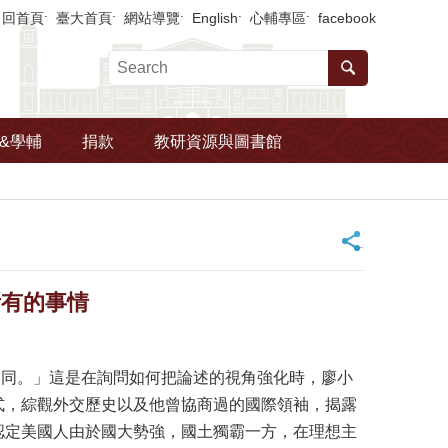
回首頁
臺大首頁
網站導覽
English
心輔專區
facebook
&學輔
捐款
教研資源與圖書館
_
所有的事情
同。」這是在詢問如何把論述的視角強化時，廖小
式，綜觀外交歷史以及他曾協商過的國際領袖，揭露
認定美國人由於國大勢強，國土獨霸一方，在理想主