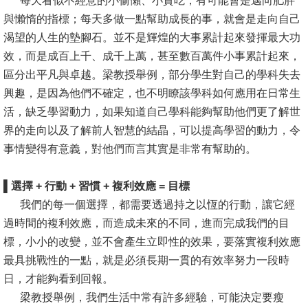
每天看似不經意的小偷懶、小貪吃，有可能會是邁向肥胖
文
與懶惰的指標；每天多做一點幫助成長的事，就會是走向自己
件
渴望的人生的墊腳石。並不是輝煌的大事累計起來發揮最大功
效，而是成百上千、成千上萬，甚至數百萬件小事累計起來，
心
區分出平凡與卓越。梁教授舉例，部分學生對自己的學科失去
輔
興趣，是因為他們不確定，也不明瞭該學科如何應用在日常生
&
活，缺乏學習動力，如果知道自己學科能夠幫助他們更了解世
學
界的走向以及了解前人智慧的結晶，可以提高學習的動力，令
輔
事情變得有意義，對他們而言其實是非常有幫助的。
捐
款
▌
選擇
+
行動
+
習慣
+
複利效應 = 目標
我們的每一個選擇，都需要透過持之以恆的行動，讓它經
教
過時間的複利效應，而造成未來的不同，進而完成我們的目
研
標，小小的改變，並不會產生立即性的效果，要落實複利效應
資
最具挑戰性的一點，就是必須長期一貫的有效率努力一段時
源
日，才能夠看到回報。
與
梁教授舉例，我們生活中常有許多經驗，可能決定要瘦
圖