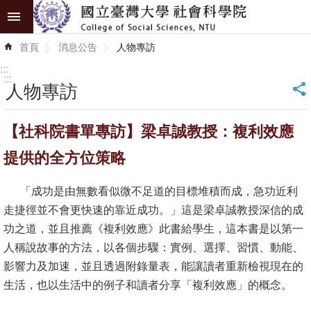
跳到主要內容區塊
進
首頁
消息公告
人物專訪
階
搜
:::
尋
:::
人物專訪
_
認
【社科院書單專訪】梁卓誠教授：複利效應
識
學
提供的全方位策略
院
「成功是由無數看似微不足道的目標堆積而成，急功近利
學
走捷徑並不會更快速的靠近成功。」這是梁卓誠教授深信的成
術
功之道，並且推薦《複利效應》此書給學生，這本書是以第一
單
人稱說故事的方法，以各個步驟：實例、選擇、習慣、動能、
位
影響力及加速，並且透過附錄量表，能讓讀者重新檢視現在的
生活，也以生活中的例子和讀者分享「複利效應」的概念。
研
究