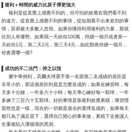
▌
複利＋時間的威力比原子彈更強大
消
複利是從直覺上感覺不到的，但可怕的效應在我們看不到
息
的遠方。從直覺上感覺不到的事情，從短期看不出來差別的事
公
情，容易被大多數人忽視。如果你懂得利用複利的力量，那就
告
比別人有優勢。如果我一天給你100萬，持續一個月或者第一
天給你1元，第二天2元，第三天4元…如此類推持續一個月，
國
你會選哪一個?
際
化
▌
成功的不二法門：持之以恆
書中舉例到，高爾夫球選手第一名跟第二名成績的差距是
高
非常小的，那這個差距到底是怎麼造成的，如果在練習時，每
教
天多十分鐘，一年多六十小時；每天專心練好每一顆球，一年
深
多練了三百六十五顆球。好的事情是靠複利效應累積，壞習慣
耕
當然也是一樣，現在的一切都是過去的選擇造成的，如果每天
辦
都只為了滿足當下，選擇自己開心的事來做，累積下去會讓人
法
生重複陷入壞循環的黑洞。
及