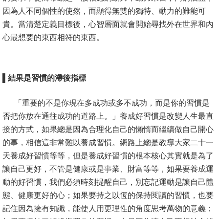
English
因為人不同個性的使然，而顯得無雙的獨特、動力的難能可
心
貴。當清楚定義目標後，心智層面就會開始尋找外在世界和內
輔
心最想要的東西相符的東西。
專
區
▌結果是習慣的滯後指標
facebook
「重要的不是你現在多成功或多不成功，而是你的習慣是
否把你放在通往成功的道路上。」養成好習慣是改變人生最直
接的方式，如果總是因為合理化自己的懶惰而繼續做自己開心
的事，相信這非常難以養成習慣。網路上總是教導大家二十一
天養成好習慣等等，但是養成好習慣的根本核心其實就是為了
讓自己更好，不管是健康或是事業、財富等等，如果要養成運
動的好習慣，我們必須時刻提醒自己，別忘記運動是讓自己體
態、健康更好的心；如果要持之以恆的保持閱讀的習慣，也要
記住因為擁有知識，能使人用更理性的角度思考萬物的意義；