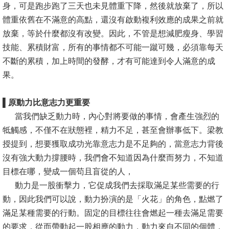
身，可是跑步跑了三天也未見體重下降，然後就放棄了，所以
書
體重依舊在不滿意的高點，還沒有啟動複利效應的成果之前就
館
放棄，等於什麼都沒有改變。因此，不管是想減肥瘦身、學習
技能、累積財富，所有的事情都不可能一蹴可幾，必須靠每天
回
不斷的累積，加上時間的發酵，才有可能達到令人滿意的成
首
果。
頁
▌
原動力比意志力更重要
臺
當我們缺乏動力時，內心對將要做的事情，會產生強烈的
大
牴觸感，不僅不在狀態裡，精力不足，甚至會辦事低下。梁教
首
授提到，想要獲取成功光靠意志力是不足夠的，當意志力背後
頁
沒有強大動力撐腰時，我們會不知道因為什麼而努力，不知道
網
目標在哪，變成一個苟且盲從的人，
站
動力是一股衝擊力，它促成我們去採取滿足某些需要的行
導
動，因此我們可以說，動力扮演的是「火花」的角色，點燃了
覽
滿足某種需要的行動。固定的目標往往會燃起一種去滿足需要
的要求，從而帶動起一股相應的動力，動力來自不同的個體，