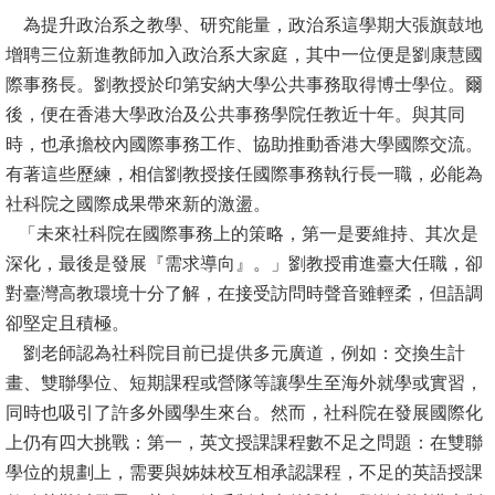
為提升政治系之教學、研究能量，政治系這學期大張旗鼓地
消
增聘三位新進教師加入政治系大家庭，其中一位便是劉康慧國
息
際事務長。劉教授於印第安納大學公共事務取得博士學位。爾
公
後，便在香港大學政治及公共事務學院任教近十年。與其同
告
時，也承擔校內國際事務工作、協助推動香港大學國際交流。
有著這些歷練，相信劉教授接任國際事務執行長一職，必能為
國
社科院之國際成果帶來新的激盪。
際
「未來社科院在國際事務上的策略，第一是要維持、其次是
化
深化，最後是發展『需求導向』。」劉教授甫進臺大任職，卻
高
對臺灣高教環境十分了解，在接受訪問時聲音雖輕柔，但語調
教
卻堅定且積極。
深
劉老師認為社科院目前已提供多元廣道，例如：交換生計
耕
畫、雙聯學位、短期課程或營隊等讓學生至海外就學或實習，
同時也吸引了許多外國學生來台。然而，社科院在發展國際化
辦
上仍有四大挑戰：第一，英文授課課程數不足之問題：在雙聯
法
學位的規劃上，需要與姊妹校互相承認課程，不足的英語授課
及