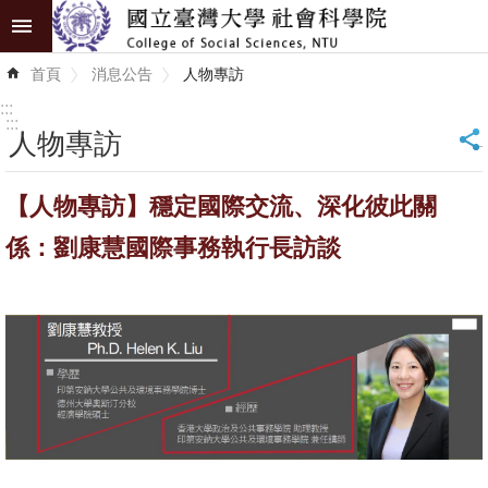
跳到主要內容區塊
進
首頁
消息公告
人物專訪
階
搜
:::
尋
:::
人物專訪
_
認
【人物專訪】穩定國際交流、深化彼此關
識
學
係：劉康慧國際事務執行長訪談
院
學
術
單
位
研
究