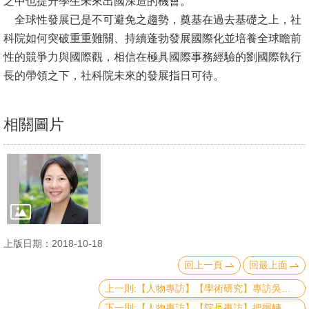
之中也提升學生未來出國深造的機會。
English
全球性發展已是不可避免之趨勢，奠基在過去基礎之上，社
心
科院如何突破重重難關、持續蓬勃發展國際化並培養全球瞻前
輔
性的競爭力與國際觀，相信在極具國際事務經驗的劉國際執行
專
長的帶領之下，社科院未來的發展指日可待。
區
facebook
相關圖片
上版日期：2018-10-18
回上一頁
回最上面
上一則:【人物專訪】【學術研究】​專訪吳舜文助理教授：淺談公共政策研究之實際應用
下一則:【人物專訪】【院長專訪】把握轉機：王泓仁院長訪談