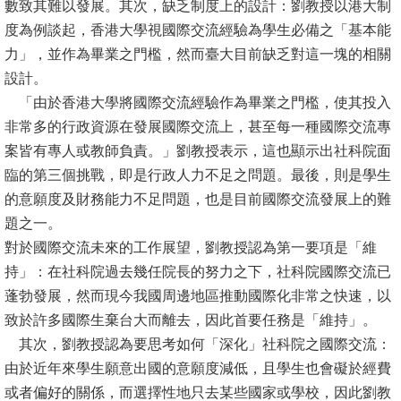
數致其難以發展。其次，缺乏制度上的設計：劉教授以港大制
文
度為例談起，香港大學視國際交流經驗為學生必備之「基本能
件
力」，並作為畢業之門檻，然而臺大目前缺乏對這一塊的相關
設計。
心
「由於香港大學將國際交流經驗作為畢業之門檻，使其投入
輔
非常多的行政資源在發展國際交流上，甚至每一種國際交流專
&
案皆有專人或教師負責。」劉教授表示，這也顯示出社科院面
學
臨的第三個挑戰，即是行政人力不足之問題。最後，則是學生
輔
的意願度及財務能力不足問題，也是目前國際交流發展上的難
捐
題之一。
款
對於國際交流未來的工作展望，劉教授認為第一要項是「維
持」：在社科院過去幾任院長的努力之下，社科院國際交流已
教
蓬勃發展，然而現今我國周邊地區推動國際化非常之快速，以
研
致於許多國際生棄台大而離去，因此首要任務是「維持」。
資
其次，劉教授認為要思考如何「深化」社科院之國際交流：
源
由於近年來學生願意出國的意願度減低，且學生也會礙於經費
與
或者偏好的關係，而選擇性地只去某些國家或學校，因此劉教
圖