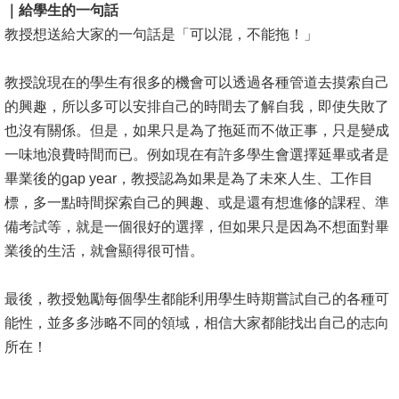
｜給學生的一句話
書
教授想送給大家的一句話是「可以混，不能拖！」
館
教授說現在的學生有很多的機會可以透過各種管道去摸索自己
回
的興趣，所以多可以安排自己的時間去了解自我，即使失敗了
首
也沒有關係。但是，如果只是為了拖延而不做正事，只是變成
頁
一味地浪費時間而已。例如現在有許多學生會選擇延畢或者是
畢業後的gap year，教授認為如果是為了未來人生、工作目
臺
標，多一點時間探索自己的興趣、或是還有想進修的課程、準
大
備考試等，就是一個很好的選擇，但如果只是因為不想面對畢
首
業後的生活，就會顯得很可惜。
頁
網
最後，教授勉勵每個學生都能利用學生時期嘗試自己的各種可
站
能性，並多多涉略不同的領域，相信大家都能找出自己的志向
導
所在！
覽