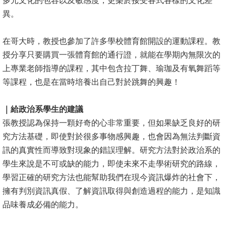
多元文化的包容以及敏感度，更樂於接受各式各樣的文化差
文
異。
件
在哥大時，教授也參加了許多學校體育館開設的運動課程。教
心
授分享只要購買一張體育館的通行證，就能在學期內無限次的
輔
上專業老師指導的課程，其中包含拉丁舞、瑜珈及有氧舞蹈等
&
等課程，也是在當時培養出自己對於跳舞的興趣！
學
輔
｜給政治系學生的建議
捐
張教授認為保持一顆好奇的心非常重要，但如果缺乏良好的研
款
究方法基礎，即使對於很多事物感興趣，也會因為無法判斷資
訊的真實性而導致對現象的錯誤理解。研究方法對於政治系的
教
學生來說是不可或缺的能力，即使未來不走學術研究的路線，
研
學習正確的研究方法也能幫助我們在現今資訊爆炸的社會下，
資
擁有判別資訊真假、了解資訊取得與創造過程的能力，是知識
源
品味養成必備的能力。
與
圖