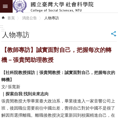
跳到主要內容區塊
進
首頁
消息公告
人物專訪
階
搜
:::
尋
:::
人物專訪
_
認
【教師專訪】誠實面對自己，把握每次的轉
識
學
機－張貴閔助理教授
院
【社科院教授採訪｜張貴閔教授：誠實面對自己，把握每次的
學
轉機】
術
文/ 張寬新
單
｜
探索自我 找到未來志向
位
張貴閔教授大學畢業臺大政治系，畢業後進入一家音響公司上
班，後因職位需要前往中國出差，覺得自己對於中國不是很了
研
解因而選擇離職。離職後教授決定重新回到校園精進自己，在
究