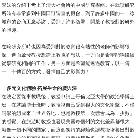
學姊的介紹下考上了清大社會所的中國研究學組。在就讀研究
消
所時有非常多到中國田野調查的機會，到了許多中國的一二線
息
城市的台商工廠參訪，受到了許多衝擊，開啟了教授對於研究
公
的興趣。
告
在唸研究所時也因為受到對於教育很有熱忱的老師們影響很
國
深，進而啟發教授想踏上教職的想法，一方面是希望能夠繼續
際
從事研究相關的工作，另一方面是希望能透過教育，以一傳
化
十，十傳百的方式，發揮自己的影響力！
高
｜多元文化體驗 拓展生命的廣與深
教
在決定要從事教職後，教授申請上哥倫比亞大學的政治學博士
深
班。在就讀博士班時，教授說自己受到很大的文化衝擊，不僅
耕
同學的組成來自世界各地，也是教授第一次體會成為「少數」
辦
的感覺。在旅遊時教授也發現美國每個州的文化差異都很大，
法
就像一個不同的國家，而這個獨特的經驗也讓教授培養出對於
及