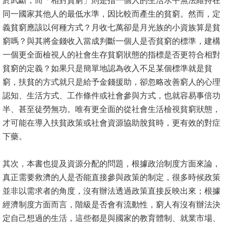
於武斷；而「相對貧窮」則是指一個人的生活水平無法維持在
文
同一國家其他人的最低水準，因比較而產生的貧窮。然而，定
件
義貧窮應該以何種方式？月收七萬卻是月光族的小資族算是貧
窮嗎？與其將金錢收入當成判斷一個人是否貧窮的標準，建構
心
一個更全面檢視人的社會生存貧窮狀態的指標是否更符合相對
輔
貧窮的定義？如果只是簡單地認為收入不足某個標準就是貧
&
窮，扶貧的方式就只是給予金錢援助，卻忽略改善窮人的心理
學
認知、生活方式、工作條件或社會參與方式，也就容易事倍功
輔
半、甚至徒勞無功。唯有更全面的從社會生活檢視貧窮狀態，
捐
才可能在導入扶貧政策或社會資源協助脫貧時，更有效的對症
款
下藥。
教
其次，本書也提及資源分配的問題，根據政治制度方面來論，
研
真正需要救濟的人是否能直接參與政策的制定，很多時候政策
資
並非以需求者的角度，沒有辦法透過政策直接反映出來；根據
源
經濟制度方面而言，階級是否會有流動性，窮人有沒有辦法決
與
定自己想過的生活，這些都是與國家的教育體制、就業市場、
圖