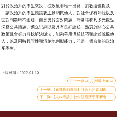
English
對於政治系的學生來說，從政絕非唯一出路，劉教授也提及：
心
「讀政治系的學生應該要主動關懷他人、對社會保有熱忱以及
輔
面對問題時不逃避，而是勇於面對問題」時常培養具多元觀點
專
洞察公共議題、獨立思辨以及具有良好論述，熱衷於關心公共
區
政策且會努力尋找解決辦法，能夠善用溝通技巧和論述說服他
人，以及同時具理性和清楚地判斷能力，即是一個合格的政治
facebook
系學生。
上版日期：2022-01-10
回上一頁
回最上面
上一則:【新進教師專訪】社會系呂青湖教授：在自己的時區裡，跟自己做伴。
下一則:【人物專訪】社科院經濟學系新進教師－楊睿中副教授