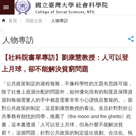
跳到主要內容區塊
進
首頁
消息公告
人物專訪
階
搜
:::
尋
:::
人物專訪
_
認
【社科院書單專訪】劉康慧教授：人可以登
識
學
上月球，卻不能解決貧窮問題
院
「公共政策制定的過程複雜，不像科學性的主題有思路可循，
學
除了社會上資源分配的問題外，如何優化現有的制度及保障資
術
源到每個需要人的手中都是需要非常小心謹慎且繁複的。」面
單
對公共政策的制定，這是劉康慧教授的看法。並且針對對於公
位
共事務有熱忱的同學，推薦了《the moon and the ghetto》此
書，這本書透過「人可以登上月球，但為什麼不能解決貧
研
窮？」這個問題，針對公共政策的制定提出規劃、合法化、執
究