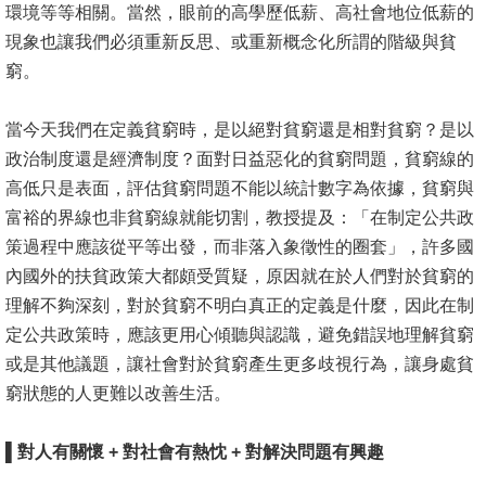
環境等等相關。當然，眼前的高學歷低薪、高社會地位低薪的
書
現象也讓我們必須重新反思、或重新概念化所謂的階級與貧
館
窮。
回
當今天我們在定義貧窮時，是以絕對貧窮還是相對貧窮？是以
首
政治制度還是經濟制度？面對日益惡化的貧窮問題，貧窮線的
頁
高低只是表面，評估貧窮問題不能以統計數字為依據，貧窮與
富裕的界線也非貧窮線就能切割，教授提及：「在制定公共政
臺
策過程中應該從平等出發，而非落入象徵性的圈套」，許多國
大
內國外的扶貧政策大都頗受質疑，原因就在於人們對於貧窮的
首
理解不夠深刻，對於貧窮不明白真正的定義是什麼，因此在制
頁
定公共政策時，應該更用心傾聽與認識，避免錯誤地理解貧窮
網
或是其他議題，讓社會對於貧窮產生更多歧視行為，讓身處貧
站
窮狀態的人更難以改善生活。
導
覽
▌
對人有關懷 +
對社會有熱忱 +
對解決問題有興趣