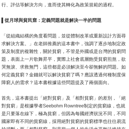
行、評估等解決方向，進而使其轉化為政策規範的過程。
消
息
▌
從月球與貧民窟：定義問題就是解決一半的問題
公
告
「從組織結構的角度看問題，並從體制改革或重新設計方面尋
求解決方案。」在老師推薦的這本書中，強調了逐步地制定政
國
策及制度的複雜性，關於貧窮，不管是外國或是台灣的貧窮問
際
題，表面上一片歌舞昇平，實際上社會底層飽受貧窮煎熬，欲
化
哭無淚、求救無門，這些都是必須解決至今卻無解的問題。如
何定義貧窮？金錢就可以解決貧窮了嗎？應該透過何種制度保
高
障窮人的需求？這本書根據這些問題提及了兩個面向。
教
深
首先，這本書提出「絕對貧窮」及「相對貧窮」的差別，「絕
耕
對貧窮」是根據學者Seebohm Rowntree制定的貧窮線，也就
辦
是只要落在線下，極為貧窮，但因為每國經濟狀況不同，不同
法
國家即有不同的貧窮線，採用絕對貧窮的貧窮標準也往往易流
及