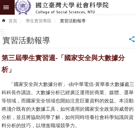
跳到主要內容區塊
進
首頁
學生實習專區
實習活動報導
階
搜
:::
尋
:::
實習活動報導
_
認
第三屆學生實習週-「國家安全與大數據分
識
學
析」
院
「國家安全與大數據分析」-由中華電信-黃華泰大數據處三
學
科科長作講說。大數據分析已經廣泛運用於商業、媒體、選舉
術
等領域，而國家安全領域也開始注意巨量資料的效益。本活動
單
將淺介既有的大數據工具，如何適用於國家安全政策與威脅的
位
分析，並且將協助同學了解，如何同時培養社會科學知識與資
料分析的技巧，以增進職場競爭力。
研
究