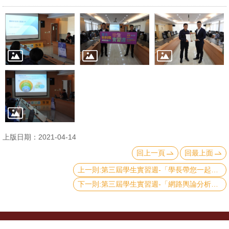
文
件
心
輔
&
學
輔
捐
上版日期：2021-04-14
款
回上一頁
回最上面
教
上一則:第三屆學生實習週-「學長帶您一起永續發展! CSR職涯分享」
研
下一則:第三屆學生實習週-「網路輿論分析」
資
源
與
圖