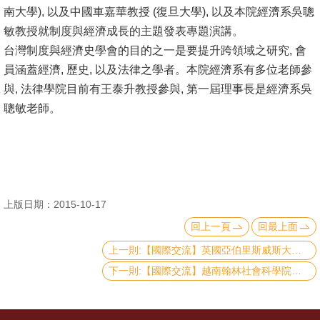
南大學), 以及中國車嘉華教授 (復旦大學), 以及本院經濟系吳聰
消
敏教授就制度與經濟成長的主題發表專題演講。
息
台灣制度與經濟史學會的目的之一是要提升跨領域之研究, 會
公
員涵蓋經濟, 歷史, 以及法律之學者。本院經濟系有多位老師參
告
與, 法律學院目前有王泰升教授參與, 第一屆理事長是經濟系吳
聰敏老師。
國
際
化
高
上版日期：2015-10-17
教
深
回上一頁
回最上面
耕
上一則:【國際交流】英國亞伯里斯威斯大學國際政治學院來訪-2015.10.29
下一則:【國際交流】越南翰林社會科學院來訪-2015.09.18
辦
法
及