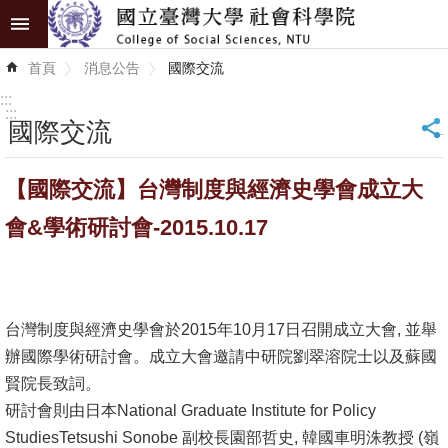
跳到主要內容區塊
進
首頁
消息公告
國際交流
階
搜
:::
尋
:::
國際交流
_
認
【國際交流】台灣制度與經濟史學會成立大
識
學
會&學術研討會-2015.10.17
院
學
術
台灣制度與經濟史學會於2015年10月17日召開成立大會, 並舉
單
辦國際學術研討會。成立大會邀請中研院劉翠溶院士以及蘇國
位
賢院長致詞。
研討會則由日本National Graduate Institute for Policy
研
StudiesTetsushi Sonobe 副校長園部哲史, 韓國車明洙教授 (嶺
究