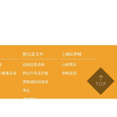
耕
辦法及文件
心輔&學輔
書
組織及委員會
心輔專區
計畫書及成
聘任升等及評鑑
學輔資源
獎勵補助與講座
學生
其他辦法
文件下載
會議紀錄