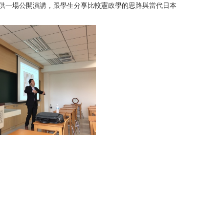
r Legitimate?”為題提供一場公開演講，跟學生分享比較憲政學的思路與當代日本