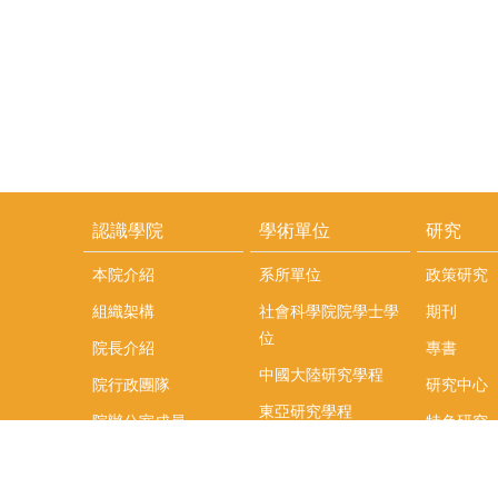
認識學院
學術單位
研究
本院介紹
系所單位
政策研究
組織架構
社會科學院院學士學
期刊
位
院長介紹
專書
中國大陸研究學程
院行政團隊
研究中心
東亞研究學程
院辦公室成員
特色研究
頤賢講座
榮譽事蹟
研究團隊
在職專班
場地租借