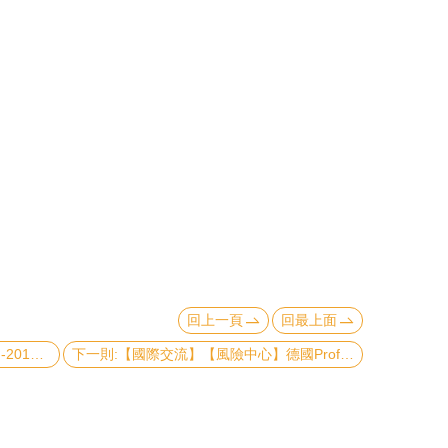
回上一頁
回最上面
上一則:【國際交流】2016臺大東大日-2016.11.30-12.01
下一則:【國際交流】【風險中心】德國Prof. Dr. María Máñez學者來訪中心舉辦氣候變遷調適演講及內部討論交流-2016.11.30