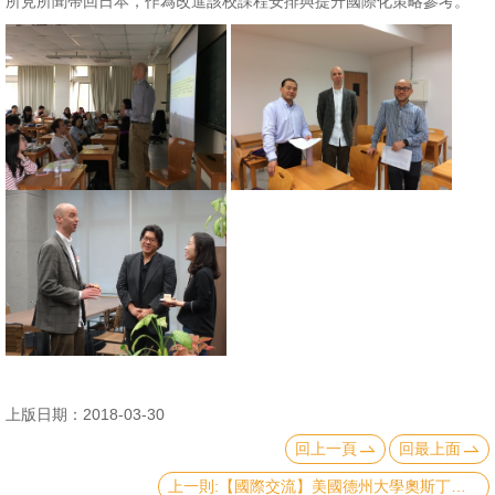
所見所聞帶回日本，作為改進該校課程安排與提升國際化策略參考。
消
息
公
告
國
際
化
高
教
深
耕
上版日期：2018-03-30
辦
回上一頁
回最上面
法
及
上一則:【國際交流】美國德州大學奧斯丁分校中國公共政策中心主任 David Firestein來訪-2018.03.20