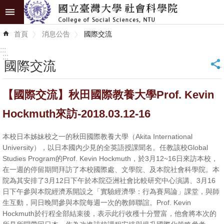
跳到主要內容區塊
進
首頁
消息公告
國際交流
階
搜
:::
尋
:::
國際交流
_
認
【國際交流】秋田國際教養大學Prof. Kevin
識
學
Hockmuth來訪-2018.03.12-16
院
本校日本姊妹校之一的秋田國際教養大學（Akita International
學
University），以日本國內少見的全英語授課聞名。任教該校Global
術
Studies Program的Prof. Kevin Hockmuth，於3月12~16日來訪本校，
在一週的停留期間拜訪了本校國際處、文學院、及本院社會科學院。本
單
院為其安排了3月12日下午於本院亞洲社會比較研究中心演講、3月16
位
日下午參與本院經濟系開設之「實驗經濟學：行為賽局論」課堂，與師
生互動，同日晚間參與本院每週一次的教師聯誼。Prof. Kevin
研
Hockmuth於行程全部結束後，表示此行收穫十分豐富，他會將本次的
究