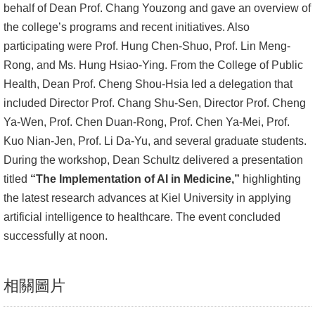
behalf of Dean Prof. Chang Youzong and gave an overview of
文
the college’s programs and recent initiatives. Also
件
participating were Prof. Hung Chen-Shuo, Prof. Lin Meng-
心
Rong, and Ms. Hung Hsiao-Ying. From the College of Public
輔
Health, Dean Prof. Cheng Shou-Hsia led a delegation that
&
included Director Prof. Chang Shu-Sen, Director Prof. Cheng
學
Ya-Wen, Prof. Chen Duan-Rong, Prof. Chen Ya-Mei, Prof.
輔
Kuo Nian-Jen, Prof. Li Da-Yu, and several graduate students.
During the workshop, Dean Schultz delivered a presentation
捐
titled
“The Implementation of AI in Medicine,”
highlighting
款
the latest research advances at Kiel University in applying
artificial intelligence to healthcare. The event concluded
教
successfully at noon.
研
資
源
相關圖片
與
圖