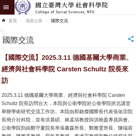
跳到主要內容區塊
進
首頁
消息公告
國際交流
階
搜
:::
尋
:::
國際交流
_
認
【國際交流】2025.3.11 德國基爾大學商業、
識
學
經濟與社會科學院 Carsten Schultz 院長來
院
訪
學
2025.3.11 德國基爾大學商業、經濟與社會科學院 Carsten
術
Schultz 院長訪問台大，本院與公衛學院於公衛學院拱北講堂
單
舉辦學術研究交流工作坊。本院由郭銘傑國際長代表張佑宗院
位
長簡介社科院，並有洪晨碩、林孟瑢教授與洪曉盈專員與會。
研
公衛學院則由鄭守夏院長率張書森所長、鄭雅雯所長、陳端容
究