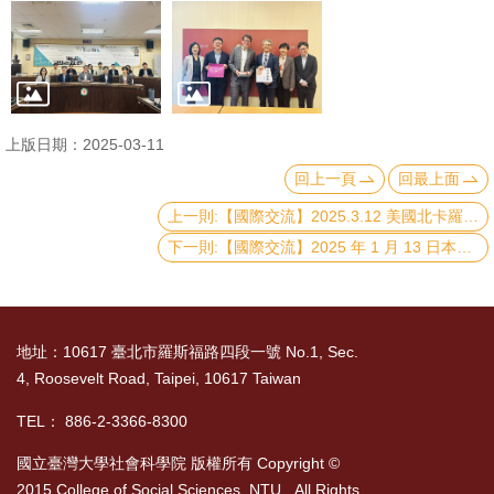
書
館
回
首
上版日期：2025-03-11
頁
回上一頁
回最上面
上一則:【國際交流】2025.3.12 美國北卡羅來納大學堂山分校社工學院代表團訪問台大社科院
臺
下一則:【國際交流】2025 年 1 月 13 日本院與紐西蘭威靈頓維多利亞大學與與紐西蘭當代中國研究中心交流
大
首
頁
地址：10617 臺北市羅斯福路四段一號 No.1, Sec.
網
4, Roosevelt Road, Taipei, 10617 Taiwan
站
導
TEL： 886-2-3366-8300
覽
國立臺灣大學社會科學院 版權所有 Copyright ©
2015 College of Social Sciences, NTU. All Rights