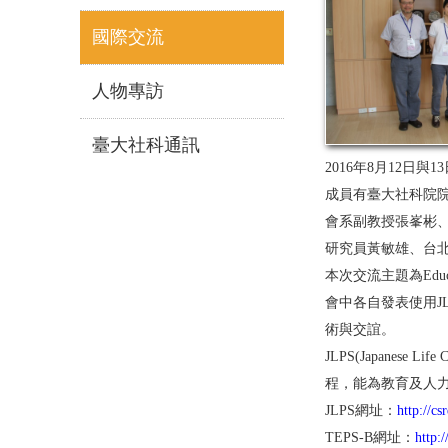
國際交流
人物專訪
臺大社科通訊
2016年8月12
成員有臺大社科院
會系副教授張峯彬
研究員黃敏雄、台
本次交流主題為Education 
會中各自發表使用J
術與交誼。
JLPS(Japanese L
程，能為教育及人
JLPS網址：
http://cs
TEPS-B網址：
http: