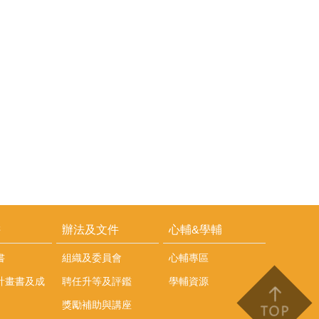
耕
辦法及文件
心輔&學輔
書
組織及委員會
心輔專區
計畫書及成
聘任升等及評鑑
學輔資源
獎勵補助與講座