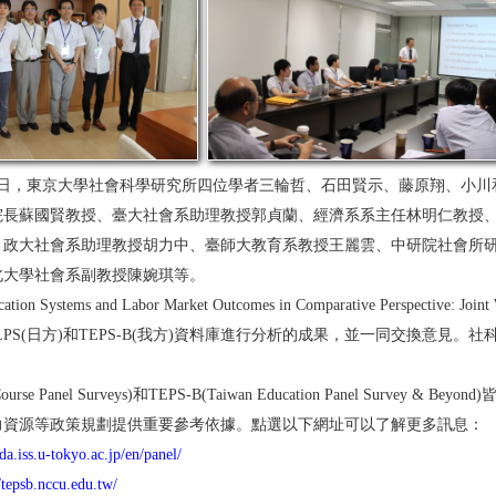
日與13日，東京大學社會科學研究所四位學者三輪哲、石田賢示、藤原翔、
院長蘇國賢教授、臺大社會系助理教授郭貞蘭、經濟系系主任林明仁教授
、政大社會系助理教授胡力中、臺師大教育系教授王麗雲、中研院社會所
北大學社會系副教授陳婉琪等。
Systems and Labor Market Outcomes in Comparative Perspective: 
LPS(日方)和TEPS-B(我方)資料庫進行分析的成果，並一同交換意見
ife Course Panel Surveys)和TEPS-B(Taiwan Education Pane
力資源等政策規劃提供重要參考依據。點選以下網址可以了解更多訊息：
rda.iss.u-tokyo.ac.jp/en/panel/
//tepsb.nccu.edu.tw/