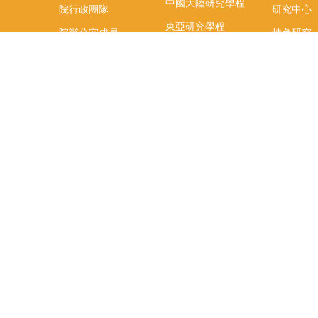
中國大陸研究學程
院行政團隊
研究中心
東亞研究學程
院辦公室成員
特色研究
頤賢講座
榮譽事蹟
研究團隊
在職專班
場地租借
聯絡我們
捐款
教研資源與圖書館
學生實習
如何捐款
教室設備使用說明
實習資訊
Qualtrics問卷調查平
實習週活動
台
式
辜振甫先生紀念圖書
實習活動
館
FB「臺大
社科院助理室申請
生實習週
相關資訊