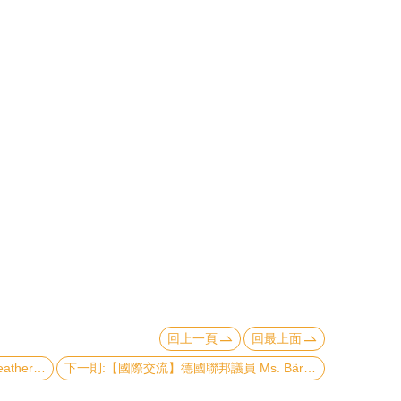
回上一頁
回最上面
上一則:【國際交流】哥倫比亞大學Weatherhead East Asian Institute黎安友(Andrew J. Nathan)教授於8月9日拜訪中國大陸研究中心
下一則:【國際交流】德國聯邦議員 Ms. Bärbel Höhn 霍恩女士來訪風險政策中心暨他山之石論壇交流