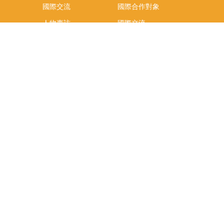
國際交流
國際合作對象
人物專訪
國際交流
英語課程
社科院學生出國發表
學術論文補助
專區
/報名方
報導
社科院學