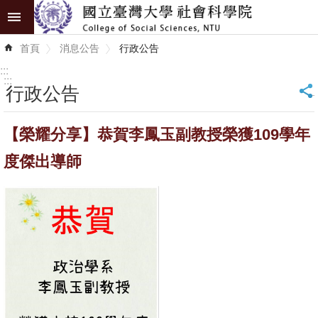
跳到主要內容區塊
進
首頁
消息公告
行政公告
階
搜
:::
尋
:::
行政公告
_
認
【榮耀分享】恭賀李鳳玉副教授榮獲109學年
識
學
度傑出導師
院
學
術
單
位
研
究