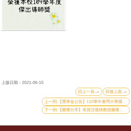
消
息
公
告
國
際
化
高
上版日期：2021-06-15
教
回上一頁
回最上面
深
耕
上一則:【獎學金公告】110學年臺灣大學國際學位生各類獎學金續領/新領 獲獎名單
下一則:【榮耀分享】恭賀沈瓊桃教授榮獲本校110 年度教師校內服務傑出獎
辦
法
及