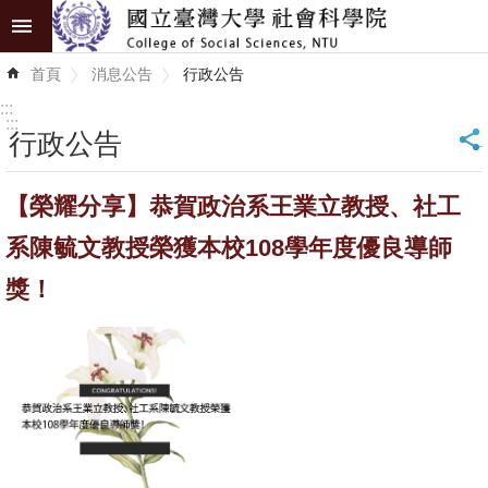
跳到主要內容區塊
進
首頁
消息公告
行政公告
階
搜
:::
尋
:::
行政公告
_
認
【榮耀分享】恭賀政治系王業立教授、社工
識
學
系陳毓文教授榮獲本校108學年度優良導師
院
獎！
學
術
單
位
研
究