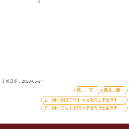
消
息
公
告
國
際
化
高
上版日期：2020-06-24
教
回上一頁
回最上面
深
耕
上一則:【榮耀分享】本校第四屆學士班學生論文奬
下一則:【公告】臺灣大學優秀博士生獎學金即日起受理申請
辦
法
及