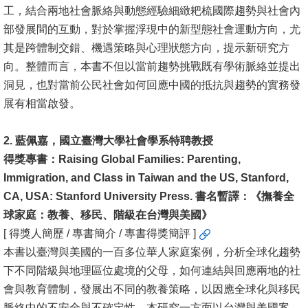
工，結合兩地社會脈絡與動態經驗細緻耙梳國際趨勢與社會內
文
部發展間的互動，對於掌握浮現中的新型態社會運動方向，尤
件
其是跨體制交錯、機遇策略與心理狀態方向，提示新研究方
心
向。整體而言，本書不但以當前趨勢挑戰既有學術脈絡並提出
輔
洞見，也對當前公民社會如何回應中國的抵抗與趨勢的實務發
&
展有相當啟發。
學
輔
2. 藍佩嘉，國立臺灣大學社會學系特聘教授
得獎專書：Raising Global Families: Parenting,
捐
Immigration, and Class in Taiwan and the US, Stanford,
款
CA, USA: Stanford University Press. 書名暫譯：《撫養全
教
球家庭：教養、移民、階級在台灣與美國》
研
[ 得獎人簡歷 / 專書簡介 / 專書得獎簡評 ]
資
本書以臺灣與美國的一百多位華人家庭案例，分析全球化趨勢
源
下不同階級與地理區位處境的父母，如何連結與回應兩地的社
與
會與教育體制，發展出不同的教養策略，以因應全球化與移民
圖
脈絡中的不安全與不確定性。本研究一方面以台灣與美國案