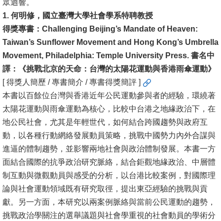
眾迴響。
1. 何明修，國立臺灣大學社會學系特聘教授
消
得獎專書：Challenging Beijing’s Mandate of Heaven:
息
Taiwan’s Sunflower Movement and Hong Kong’s Umbrella
公
Movement, Philadelphia: Temple University Press. 書名中
告
譯：《挑戰北京的天命：台灣的太陽花運動與香港雨傘運動》
國
[ 得獎人簡歷 / 專書簡介 / 專書得獎簡評 ]
際
本書以百餘位台灣與香港近年公民運動參與者的經驗，環繞著
化
太陽花運動與雨傘運動為核心，比較中台港之地緣政治下，在
地公民社會，尤其是年輕世代，如何結合跨國趨勢與政府互
高
動，以各種行動網絡發展動員策略，挑戰中國勢力內外合謀與
教
進逼的體制趨勢，並影響兩地社會與政治體制發展。本書一方
深
面結合國際的抗爭政治研究脈絡，結合鉅觀地緣政治、中層體
耕
制互動與微觀動員與感受的分析，以台港比較案例，對國際理
論與社會運動領域既有研究取徑，提出東亞經驗的挑戰與貢
辦
獻。另一方面，本研究以兩案例脈絡與當前公民運動的趨勢，
法
挑戰政治學關注的選舉議題與社會學重視的社會動員的學術分
及