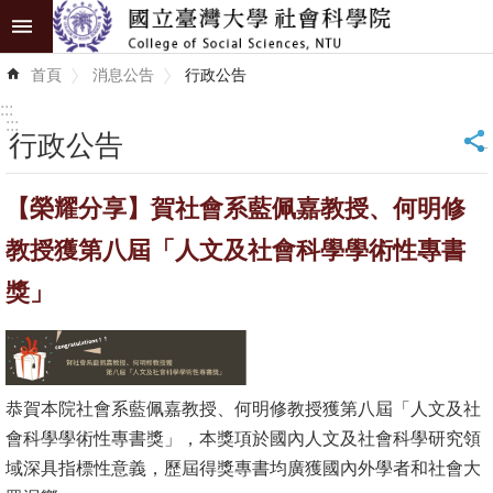
跳到主要內容區塊
進
首頁
消息公告
行政公告
階
搜
:::
尋
:::
行政公告
_
認
【榮耀分享】賀社會系藍佩嘉教授、何明修
識
學
教授獲第八屆「人文及社會科學學術性專書
院
獎」
學
術
單
位
恭賀本院社會系藍佩嘉教授、何明修教授獲第八屆「人文及社
會科學學術性專書獎」，本獎項於國內人文及社會科學研究領
研
域深具指標性意義，歷屆得獎專書均廣獲國內外學者和社會大
究