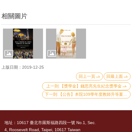
English
心
相關圖片
輔
專
區
facebook
上版日期：2019-12-25
回上一頁
回最上面
上一則:【獎學金】錢思亮先生紀念獎學金
下一則:【公告】本院109學年度教師升等案相關訊息
地址：10617 臺北市羅斯福路四段一號 No.1, Sec.
4, Roosevelt Road, Taipei, 10617 Taiwan