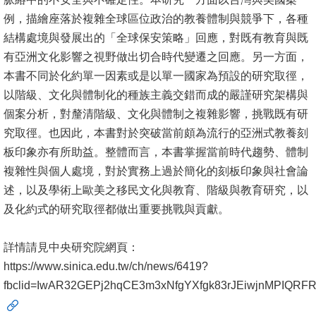
書
例，描繪座落於複雜全球區位政治的教養體制與競爭下，各種
館
結構處境與發展出的「全球保安策略」回應，對既有教育與既
有亞洲文化影響之視野做出切合時代變遷之回應。另一方面，
回
本書不同於化約單一因素或是以單一國家為預設的研究取徑，
首
以階級、文化與體制化的種族主義交錯而成的嚴謹研究架構與
頁
個案分析，對釐清階級、文化與體制之複雜影響，挑戰既有研
究取徑。也因此，本書對於突破當前頗為流行的亞洲式教養刻
臺
板印象亦有所助益。整體而言，本書掌握當前時代趨勢、體制
大
複雜性與個人處境，對於實務上過於簡化的刻板印象與社會論
首
述，以及學術上歐美之移民文化與教育、階級與教育研究，以
頁
及化約式的研究取徑都做出重要挑戰與貢獻。
網
詳情請見中央研究院網頁：
站
https://www.sinica.edu.tw/ch/news/6419?
導
fbclid=IwAR32GEPj2hqCE3m3xNfgYXfgk83rJEiwjnMPIQ
覽