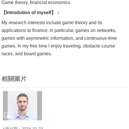
Game theory, financial economics
文
【Introdution of myself】：
件
My research interests include game theory and its
心
applications to finance; in particular, games on networks,
輔
games with asymmetric information, and continuous-time
&
games. In my free time I enjoy traveling, obstacle course
學
races, and board games.
輔
捐
款
相關圖片
教
研
資
源
與
上版日期：2019-10-23
圖