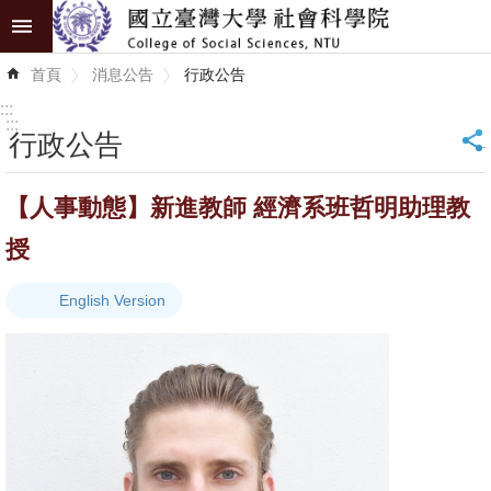
跳到主要內容區塊
進
首頁
消息公告
行政公告
階
搜
:::
尋
:::
行政公告
_
認
【人事動態】新進教師 經濟系班哲明助理教
識
學
授
院
English Version
學
術
單
位
研
究