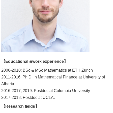
消
息
公
告
國
際
化
【Educational &work experience】
高
2006-2010: BSc & MSc Mathematics at ETH Zurich
教
2011-2016: Ph.D. in Mathematical Finance at University of
深
Alberta
耕
2016-2017, 2019: Postdoc at Columbia University
辦
2017-2018: Postdoc at UCLA.
法
【Research fields】
及