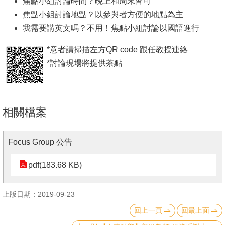
焦點小組討論時間？晚上和周末皆可
文
焦點小組討論地點？以參與者方便的地點為主
件
我需要講英文嗎？不用！焦點小組討論以國語進行
心
*意者請掃描
左方
QR code
跟任教授連絡
輔
*討論現場將提供茶點
&
學
輔
相關檔案
捐
款
Focus Group 公告
教
pdf(183.68 KB)
研
資
上版日期：2019-09-23
源
回上一頁
回最上面
與
圖