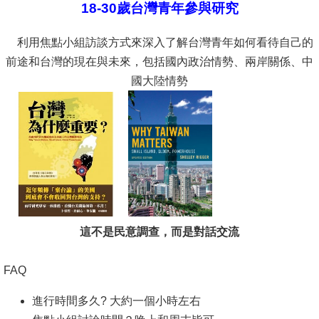
18-30歲台灣青年參與研究
消
利用焦點小組訪談方式來深入了解台灣青年如何看待自己的
息
前途和台灣的現在與未來，包括國內政治情勢、兩岸關係、中
公
國大陸情勢
告
國
際
化
高
教
深
這不是民意調查，而是對話交流
耕
FAQ
辦
法
進行時間多久? 大約一個小時左右
及