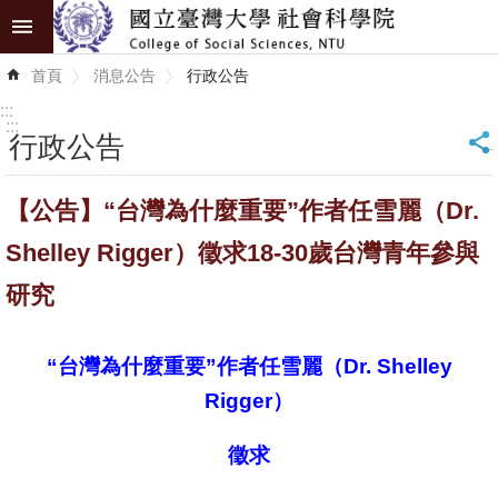
跳到主要內容區塊
進
首頁
消息公告
行政公告
階
搜
:::
尋
:::
行政公告
_
認
【公告】“台灣為什麼重要”作者任雪麗（Dr.
識
學
Shelley Rigger）徵求18-30歲台灣青年參與
院
研究
學
術
“台灣為什麼重要”作者任雪麗（Dr. Shelley
單
Rigger）
位
徵求
研
究