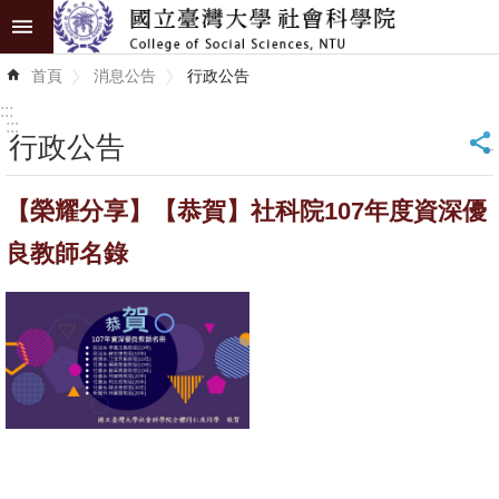
跳到主要內容區塊
進
首頁
消息公告
行政公告
階
搜
:::
尋
:::
行政公告
_
認
【榮耀分享】【恭賀】社科院107年度資深優
識
學
良教師名錄
院
學
術
單
位
研
究