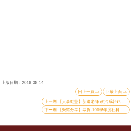
消
息
公
告
國
際
化
高
上版日期：2018-08-14
教
回上一頁
回最上面
深
耕
上一則:【人事動態】新進老師 政治系郭銘傑助理教授
下一則:【榮耀分享】恭賀-106學年度社科院教學傑出教師名錄
辦
法
及