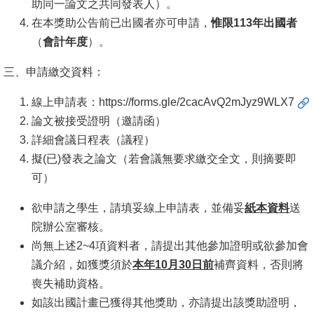
助同一論文之共同發表人）。
在本獎助公告前已出國者亦可申請，
惟限113年出國者
消
（
會計年度
）。
息
公
三、申請繳交資料：
告
線上申請表：
https://forms.gle/2cacAvQ2mJyz9WLX7
國
論文被接受證明（邀請函）
際
詳細會議日程表（議程）
化
擬(已)發表之論文（若會議無要求繳交全文，則摘要即
可）
高
教
欲申請之學生，請填妥線上申請表，並備妥
紙本資料
送
深
院辦公室審核。
耕
尚無上述2~4項資料者，請提出其他參加證明或欲參加會
議介紹，如獲獎須於
本年10月30日前
補齊資料，否則將
辦
喪失補助資格。
法
如該出國計畫已獲得其他獎助，亦請提出該獎助證明，
及