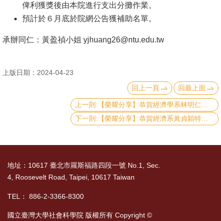
俾利獲獎後由本院進行支出分攤作業。
文
預計於６月底於院網公告獲補助名單。
件
承辦同仁：黃盈禎小姐 yjhuang26@ntu.edu.tw
心
輔
&
上版日期：2024-04-23
學
回上一頁
回最上面
輔
上一則:【榮耀分享】恭賀經濟學系林明仁及社工系林敬軒老師獲112年度傑出導師獎
下一則:【榮耀分享】恭賀經濟系黃貞穎特聘教授榮獲中央研究院首屆「中研學者」。
捐
款
教
地址：10617 臺北市羅斯福路四段一號 No.1, Sec.
研
4, Roosevelt Road, Taipei, 10617 Taiwan
資
源
TEL： 886-2-3366-8300
與
國立臺灣大學社會科學院 版權所有 Copyright ©
圖