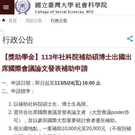
跳到主要內容區塊
進
首頁
消息公告
行政公告
階
搜
:::
尋
:::
行政公告
_
認
【獎助學金】113年社科院補助碩博士出國出
識
學
席國際會議論文發表補助申請
院
一、申請日期：即日起至
113/5/24(五) 16:00 止
學
二、申請標準：
術
單
以補助社科院碩士生、博士生為限。
位
需符合出席國際會議並發表論文者 （大型會議poster亦
可），並以參與國際大型重要研討會者優先補助。
研
視出國地點，一案補助10,000元至20,000元 （不個別補
究