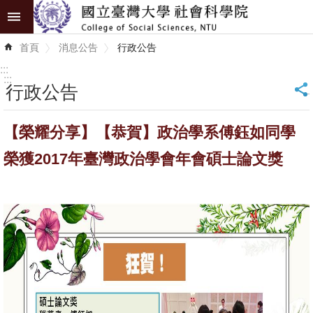
跳到主要內容區塊
進
首頁
消息公告
行政公告
階
搜
:::
尋
:::
行政公告
_
認
【榮耀分享】【恭賀】政治學系傅鈺如同學
識
學
榮獲2017年臺灣政治學會年會碩士論文獎
院
學
術
單
位
研
究