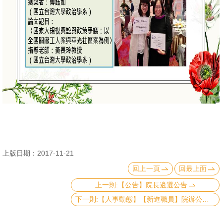
消
息
公
告
國
際
化
高
教
上版日期：2017-11-21
深
回上一頁
回最上面
耕
上一則:【公告】院長遴選公告
辦
下一則:【人事動態】【新進職員】院辦公室新進同仁 張瑞珠幹事
法
及