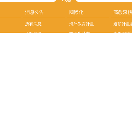
close
消息公告
國際化
高教深
所有消息
海外教育計畫
邁頂計畫
活動資訊
交換生計畫
高教深耕
果報告
行政公告
海外教育獎學金
國際交流
國際合作對象
人物專訪
國際交流
英語課程
社科院學生出國發表
學術論文補助
專區
/報名方