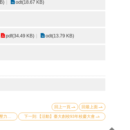
B)
odt(18.67 KB)
pdf(34.49 KB)
odt(13.79 KB)
回上一頁
回最上面
上一則:【心衛講座】正念心理學feat.壓力管理
下一則:【活動】臺大創校93年校慶大會