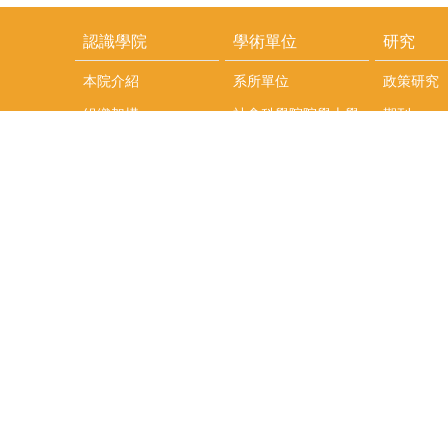
認識學院
學術單位
研究
本院介紹
系所單位
政策研究
組織架構
社會科學院院學士學
期刊
位
院長介紹
專書
中國大陸研究學程
院行政團隊
研究中心
東亞研究學程
院辦公室成員
特色研究
頤賢講座
榮譽事蹟
研究團隊
在職專班
場地租借
聯絡我們
捐款
教研資源與圖書館
學生實習
如何捐款
教室設備使用說明
實習資訊
Qualtrics問卷調查平
實習週活動