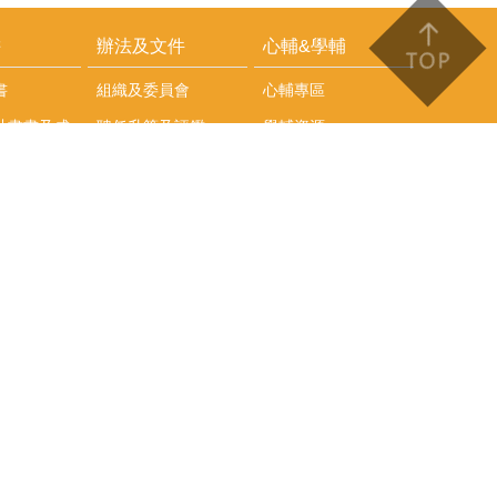
耕
辦法及文件
心輔&學輔
書
組織及委員會
心輔專區
計畫書及成
聘任升等及評鑑
學輔資源
獎勵補助與講座
學生
其他辦法
文件下載
會議紀錄