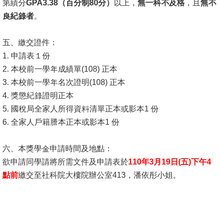
第績分
GPA3.38（百分制80分）
以上，
無一科不及格
，且
無不
良紀錄者
。
消
息
五、繳交證件：
公
1. 申請表１份
告
2. 本校前一學年成績單(108) 正本
國
3. 本校前一學年名次證明(108) 正本
際
4. 獎懲紀錄證明正本
化
5. 國稅局全家人所得資料清單正本或影本1 份
6. 全家人戶籍謄本正本或影本1 份
高
教
六、本獎學金申請時間及地點：
深
欲申請同學請將所需文件及申請表於
110年3月19日(五)下午4
耕
點前
繳交至社科院大樓院辦公室413，潘依彤小姐。
辦
法
及