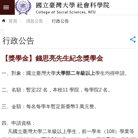
跳到主要內容區塊
進
首頁
消息公告
行政公告
階
搜
:::
尋
:::
行政公告
_
認
【獎學金】錢思亮先生紀念獎學金
識
學
一、對象：國立臺灣大學
大學部二年級以上
學生均得申請。
院
學
二、名額：暫定22 名，本校11 學院，每學院2 名。
術
單
三、金額：每名每學年暫定新臺幣3 萬元整。
位
四、申請資格：
研
凡國立臺灣大學二年級以上學生，前一學年（108）學業等
究