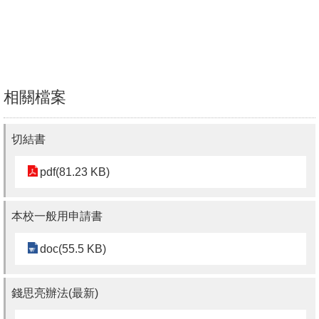
文
件
心
輔
相關檔案
&
學
切結書
輔
捐
pdf(81.23 KB)
款
本校一般用申請書
教
研
doc(55.5 KB)
資
源
錢思亮辦法(最新)
與
圖