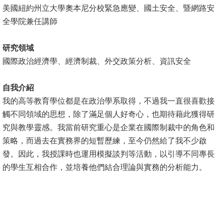
美國紐約州立大學奧本尼分校緊急應變、國土安全、暨網路安
消
全學院兼任講師
息
公
研究領域
告
國際政治經濟學、經濟制裁、外交政策分析、資訊安全
國
自我介紹
際
我的高等教育學位都是在政治學系取得，不過我一直很喜歡接
化
觸不同領域的思想，除了滿足個人好奇心，也期待藉此獲得研
究與教學靈感。我當前研究重心是企業在國際制裁中的角色和
高
策略，而過去在實務界的短暫歷練，至今仍然給了我不少啟
教
發。因此，我授課時也運用模擬談判等活動，以引導不同專長
深
的學生互相合作，並培養他們結合理論與實務的分析能力。
耕
辦
法
及