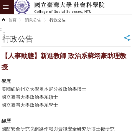
跳到主要內容區塊
進
首頁
消息公告
行政公告
階
搜
:::
尋
:::
行政公告
_
認
【人事動態】新進教師 政治系蘇翊豪助理教
識
學
授
院
學歷
學
美國紐約州立大學奧本尼分校政治學博士
術
國立臺灣大學政治學系碩士
單
國立臺灣大學政治學系學士
位
經歷
研
國防安全研究院網路作戰與資訊安全研究所博士後研究
究