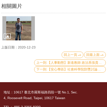
文
相關圖片
件
心
輔
&
學
輔
上版日期：2020-12-23
回上一頁
回最上面
捐
上一則:【人事動態】新進教師 政治系張貴閔助理教授
款
下一則:【安心專區】社會科學院防墜討論交流
教
研
資
地址：10617 臺北市羅斯福路四段一號 No.1, Sec.
源
4, Roosevelt Road, Taipei, 10617 Taiwan
與
圖