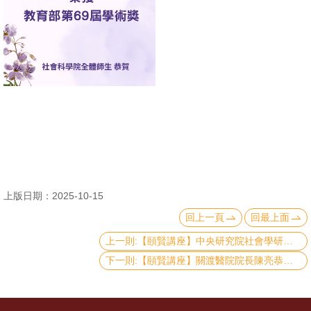
消
息
公
告
國
際
化
高
上版日期：2025-10-15
教
回上一頁
回最上面
深
耕
上一則:【頤賢講座】中央研究院社會學研究所鄭雁馨研究員: 「臺灣低生育率現象與相關政策」-2025.10.16
下一則:【頤賢講座】關渡醫院院長陳亮恭院長: 「以城市發展眼光回應超高齡社會的多元挑戰」-2025.10.09
辦
法
及