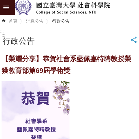
跳到主要內容區塊
進
首頁
消息公告
行政公告
階
搜
:::
尋
:::
行政公告
_
認
【榮耀分享】恭賀社會系藍佩嘉特聘教授榮
識
學
獲教育部第69屆學術獎
院
學
術
單
位
研
究