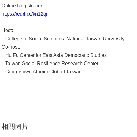
Online Registration
文
https://reurl.cc/kn12qr
件
心
Host:
輔
College of Social Sciences, National Taiwan University
&
Co-host:
學
Hu Fu Center for East Asia Democratic Studies
輔
Taiwan Social Resilience Research Center
Georgetown Alumni Club of Taiwan
捐
款
教
研
資
源
相關圖片
與
圖