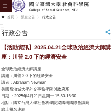
跳到主要內容區塊
進
首頁
消息公告
行政公告
階
搜
:::
尋
:::
行政公告
_
認
【活動資訊】2025.04.21全球政治經濟大師講
識
學
座：川普 2.0 下的經濟安全
院
全球政治經濟大師講座
學
講題：川普 2.0 下的經濟安全
術
講者：Abraham Newman
單
美國喬治城大學外交事務學院與政府系
位
日期 ：2025年4月21日星期一 15:30-16:30
地點：國立台灣大學社會科學院梁國樹國際會議廳
研
線上報名連結
究