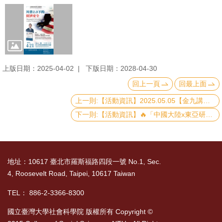
書
館
回
首
上版日期：2025-04-02
下版日期：2028-04-30
頁
回上一頁
回最上面
臺
上一則:【活動資訊】2025.05.05【金九講座系列講座】為高齡者設計心理健康照護
大
下一則:【活動資訊】🔥「中國大陸x東亞研究-學分學程招生說明會」開放報名啦!!🔥
首
頁
地址：10617 臺北市羅斯福路四段一號 No.1, Sec.
網
4, Roosevelt Road, Taipei, 10617 Taiwan
站
導
TEL： 886-2-3366-8300
覽
國立臺灣大學社會科學院 版權所有 Copyright ©