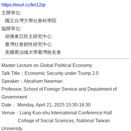
https://reurl.cc/kn12qr
消
主辦單位:
息
國立台灣大學社會科學院
公
協辦單位:
告
胡佛東亞民主研究中心
臺灣社會韌性研究中心
國
美國喬治城大學臺灣校友會
際
化
Master Lecture on Global Political Economy
Talk Title：Economic Security under Trump 2.0
高
Speaker：Abraham Newman
教
Professor, School of Foreign Service and Department of
深
Government
耕
Date： Monday, April 21, 2025 15:30-16:30
Venue：Liang Kuo-shu International Conference Hall
辦
College of Social Sciences, National Taiwan
法
University
及