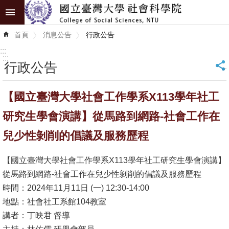
跳到主要內容區塊
進
首頁
消息公告
行政公告
階
搜
:::
尋
:::
行政公告
_
認
【國立臺灣大學社會工作學系X113學年社工
識
學
研究生學會演講】從馬路到網路-社會工作在
院
兒少性剝削的倡議及服務歷程
學
【國立臺灣大學社會工作學系X113學年社工研究生學會演講】
術
從馬路到網路-社會工作在兒少性剝削的倡議及服務歷程
單
時間：2024年11月11日 (一) 12:30-14:00
位
地點：社會社工系館104教室
研
講者：丁映君 督導
究