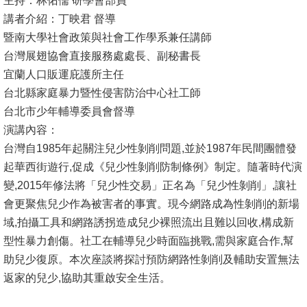
主持：林佑儒 研學會部員
講者介紹：丁映君 督導
消
暨南大學社會政策與社會工作學系兼任講師
息
台灣展翅協會直接服務處處長、副秘書長
公
宜蘭人口販運庇護所主任
告
台北縣家庭暴力暨性侵害防治中心社工師
台北市少年輔導委員會督導
國
演講內容：
際
台灣自1985年起關注兒少性剝削問題,並於1987年民間團體發
化
起華西街遊行,促成《兒少性剝削防制條例》制定。隨著時代演
高
變,2015年修法將「兒少性交易」正名為「兒少性剝削」,讓社
教
會更聚焦兒少作為被害者的事實。現今網路成為性剝削的新場
深
域,拍攝工具和網路誘拐造成兒少裸照流出且難以回收,構成新
耕
型性暴力創傷。社工在輔導兒少時面臨挑戰,需與家庭合作,幫
助兒少復原。本次座談將探討預防網路性剝削及輔助安置無法
辦
返家的兒少,協助其重啟安全生活。
法
及