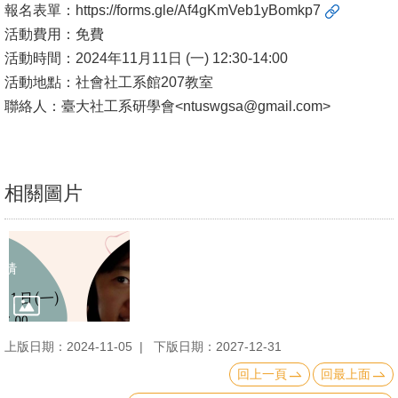
報名表單：
https://forms.gle/Af4gKmVeb1yBomkp7
文
活動費用：免費
件
活動時間：2024年11月11日 (一) 12:30-14:00
心
活動地點：社會社工系館207教室
輔
聯絡人：臺大社工系研學會<ntuswgsa@gmail.com>
&
學
輔
相關圖片
捐
款
教
研
資
上版日期：2024-11-05
下版日期：2027-12-31
源
與
回上一頁
回最上面
圖