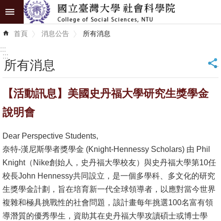
跳到主要內容區塊
進
首頁
消息公告
所有消息
階
搜
:::
尋
:::
所有消息
_
認
【活動訊息】美國史丹福大學研究生獎學金
識
學
說明會
院
Dear Perspective Students,
學
奈特-漢尼斯學者獎學金 (Knight-Hennessy Scholars) 由 Phil
術
Knight（Nike創始人，史丹福大學校友）與史丹福大學第10任
單
校長John Hennessy共同設立，是一個多學科、多文化的研究
位
生獎學金計劃，旨在培育新一代全球領導者，以應對當今世界
複雜和極具挑戰性的社會問題，該計畫每年挑選100名富有領
研
導潛質的優秀學生，資助其在史丹福大學攻讀碩士或博士學
究