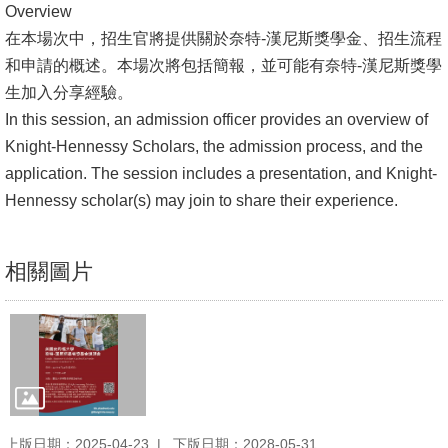
Overview
書
在本場次中，招生官將提供關於奈特-漢尼斯獎學金、招生流程
館
和申請的概述。本場次將包括簡報，並可能有奈特-漢尼斯獎學
生加入分享經驗。
回
In this session, an admission officer provides an overview of
首
Knight-Hennessy Scholars, the admission process, and the
頁
application. The session includes a presentation, and Knight-
Hennessy scholar(s) may join to share their experience.
臺
大
首
相關圖片
頁
網
站
導
覽
上版日期：2025-04-23
下版日期：2028-05-31