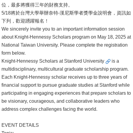
位，最多將獲得三年的財務支持。
消
5/18將於台灣大學舉辦奈特-漢尼斯學者獎學金說明會，資訊如
息
下列，歡迎踴躍報名！
公
We sincerely invite you to an important information session
告
about Knight-Hennessy Scholars program on May 18, 2025 at
National Taiwan University. Please complete the registration
國
form below.
際
Knight-Hennessy Scholars at Stanford University
is a
化
multidisciplinary, multicultural graduate scholarship program.
Each Knight-Hennessy scholar receives up to three years of
高
financial support to pursue graduate studies at Stanford while
教
participating in engaging experiences that prepare scholars to
深
be visionary, courageous, and collaborative leaders who
耕
address complex challenges facing the world.
辦
法
EVENT DETAILS
及