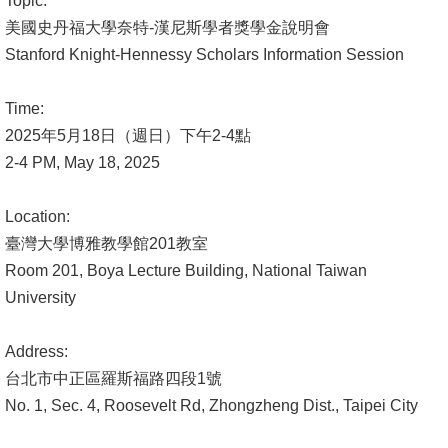
Topic:
文
美國史丹福大學奈特-漢尼斯學者獎學金說明會
件
Stanford Knight-Hennessy Scholars Information Session
心
Time:
輔
2025年5月18日（週日）下午2-4點
&
2-4 PM, May 18, 2025
學
輔
Location:
捐
臺灣大學博雅教學館201教室
款
Room 201, Boya Lecture Building, National Taiwan
University
教
研
Address:
資
台北市中正區羅斯福路四段1號
源
No. 1, Sec. 4, Roosevelt Rd, Zhongzheng Dist., Taipei City
與
圖