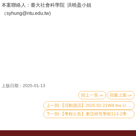
本案聯絡人：臺大社會科學院 洪曉盈小姐
消
（syhung@ntu.edu.tw)
息
公
告
國
際
化
高
上版日期：2025-01-13
教
回上一頁
回最上面
深
耕
上一則:【活動資訊】2025.02.21Will the U.S. ever elect a female President, and what are the implications of that for the rest of the world?
下一則:【學程公告】東亞研究學程113-2學期申請結果
辦
法
及