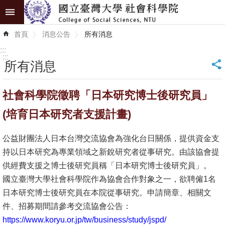
跳到主要內容區塊
進
首頁
消息公告
所有消息
階
搜
:::
尋
:::
所有消息
_
認
社會科學院徵聘「日本研究博士後研究員」
識
學
(培育日本研究者支援計畫)
院
公益財團法人日本台灣交流協會為強化台日關係，提供資金支
學
持以日本研究為專業領域之新銳研究者從事研究。由該協會提
術
供經費支援之博士後研究員稱「日本研究博士後研究員」。
單
國立臺灣大學社會科學院作為協會合作對象之一，欲聘僱1名
位
日本研究博士後研究員在本院從事研究。申請簡章、相關文
件、招募期間請參考交流協會公告：
研
https://www.koryu.or.jp/tw/business/study/jspd/
究