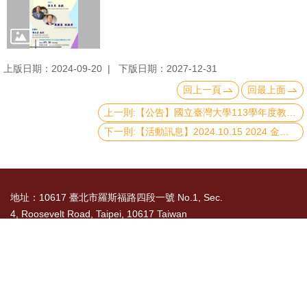
文
件
心
上版日期：2024-09-20
下版日期：2027-12-31
輔
回上一頁
回最上面
&
上一則:【公告】國立臺灣大學113學年度教育部博士生獎學金第二次受理申請
學
下一則:【活動訊息】2024.10.15 2024 金信論壇
輔
捐
款
地址：10617 臺北市羅斯福路四段一號 No.1, Sec.
4, Roosevelt Road, Taipei, 10617 Taiwan
教
研
TEL： 886-2-3366-8300
資
國立臺灣大學社會科學院 版權所有 Copyright ©
源
2015 College of Social Sciences, NTU. All Rights
與
Reserved
圖