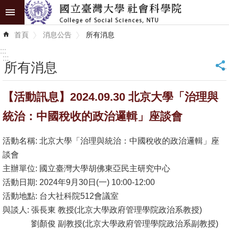
跳到主要內容區塊
進
首頁
消息公告
所有消息
階
搜
:::
尋
:::
所有消息
_
認
【活動訊息】2024.09.30 北京大學「治理與
識
學
統治：中國稅收的政治邏輯」座談會
院
活動名稱: 北京大學「治理與統治：中國稅收的政治邏輯」座
學
談會
術
主辦單位: 國立臺灣大學胡佛東亞民主研究中心
單
活動日期: 2024年9月30日(一) 10:00-12:00
位
活動地點: 台大社科院512會議室
與談人: 張長東 教授(北京大學政府管理學院政治系教授)
研
劉顏俊 副教授(北京大學政府管理學院政治系副教授)
究