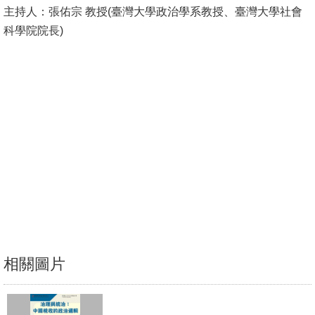
主持人：張佑宗 教授(臺灣大學政治學系教授、臺灣大學社會
消
科學院院長)
息
公
告
國
際
化
高
教
深
耕
相關圖片
辦
法
及