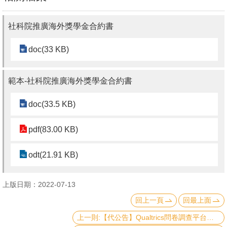
書
社科院推廣海外獎學金合約書
館
doc(33 KB)
回
首
頁
範本-社科院推廣海外獎學金合約書
臺
doc(33.5 KB)
大
pdf(83.00 KB)
首
頁
odt(21.91 KB)
網
站
上版日期：2022-07-13
導
回上一頁
回最上面
覽
上一則:【代公告】Qualtrics問卷調查平台即日起開放申請使用