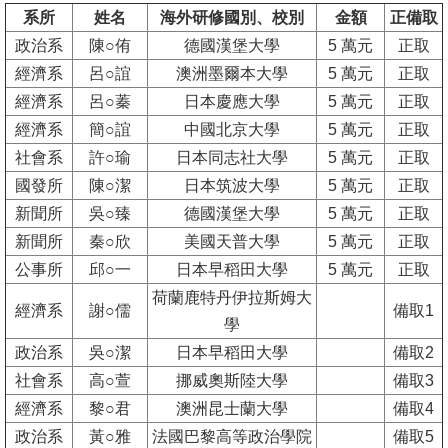
系所
姓名
海外研修國別、校別
金額
正備取
消
政治系
陳○侑
德國漢堡大學
5 萬元
正取
息
經濟系
呂○誼
澳洲墨爾本大學
5 萬元
正取
公
經濟系
呂○蓁
日本慶應大學
5 萬元
正取
告
經濟系
簡○誼
中國北京大學
5 萬元
正取
社會系
許○瑜
日本同志社大學
5 萬元
正取
國
國發所
陳○潔
日本筑波大學
5 萬元
正取
際
新聞所
吳○臻
德國漢堡大學
5 萬元
正取
化
新聞所
秦○欣
美國天普大學
5 萬元
正取
高
公事所
邱○一
日本早稻田大學
5 萬元
正取
教
荷蘭鹿特丹伊拉斯姆大
經濟系
謝○儒
備取1
深
學
耕
政治系
吳○潔
日本早稻田大學
備取2
社會系
高○萱
挪威奧斯陸大學
備取3
辦
經濟系
黎○君
澳洲昆士蘭大學
備取4
法
政治系
黃○雅
法國巴黎高等政治學院
備取5
及