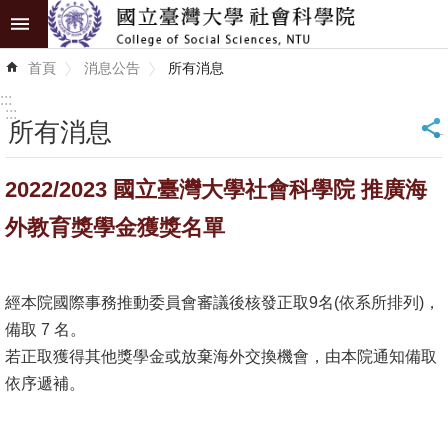
跳到主要內容區塊
進
首頁
消息公告
所有消息
階
搜
:::
尋
:::
所有消息
_
認
2022/2023 國立臺灣大學社會科學院 推廣海
識
學
外教育獎學金獲獎名單
院
學
經本院國際事務推動委員會審議後核發正取9名(依系所排列)，
術
備取 7 名。
單
若正取獲得其他獎學金或放棄海外交換機會，由本院通知備取
位
依序遞補。
研
究