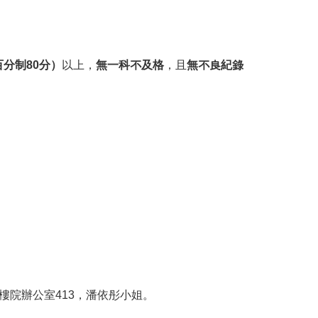
（百分制80分）
以上，
無一科不及格
，且
無不良紀錄
樓院辦公室413，潘依彤小姐。