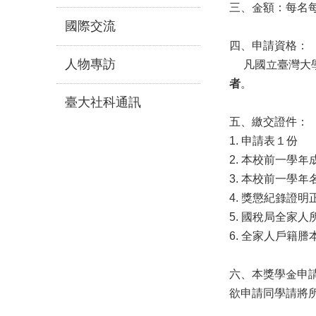
三、金額：每名每
國際交流
四、申請資格：
人物專訪
凡國立臺灣大學
者
。
臺大社科通訊
五、繳交證件：
1. 申請表１份
2. 本校前一學年成
3. 本校前一學年名
4. 獎懲紀錄證明
5. 國稅局全家
6. 全家人戶籍謄
六、本獎學金申
欲申請同學請將