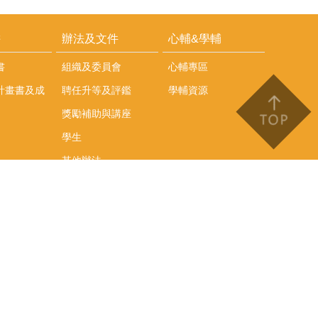
耕
辦法及文件
心輔&學輔
書
組織及委員會
心輔專區
計畫書及成
聘任升等及評鑑
學輔資源
獎勵補助與講座
學生
其他辦法
文件下載
會議紀錄