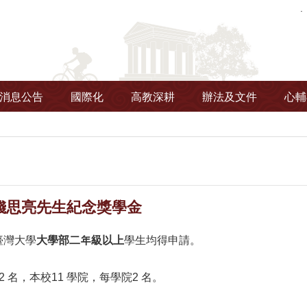
消息公告
國際化
高教深耕
辦法及文件
心輔
錢思亮先生紀念獎學金
臺灣大學
大學部二年級以上
學生均得申請。
 名，本校11 學院，每學院2 名。