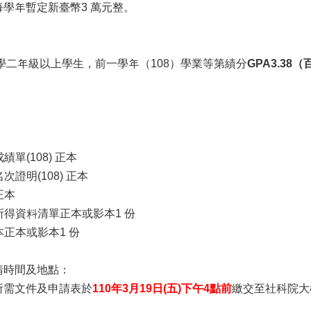
學年暫定新臺幣3 萬元整。
二年級以上學生，前一學年（108）學業等第績分
GPA3.38
績單(108) 正本
次證明(108) 正本
正本
人所得資料清單正本或影本1 份
本正本或影本1 份
請時間及地點：
所需文件及申請表於
110年3月19日(五)下午4點前
繳交至社科院大