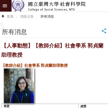
跳到主要內容區塊
進
首頁
消息公告
所有消息
階
搜
:::
尋
:::
所有消息
_
認
【人事動態】【教師介紹】社會學系 郭貞蘭
識
學
助理教授
院
【
教師介紹】社會學系 郭貞蘭助理教授
學
術
單
位
研
究
學歷
經歷