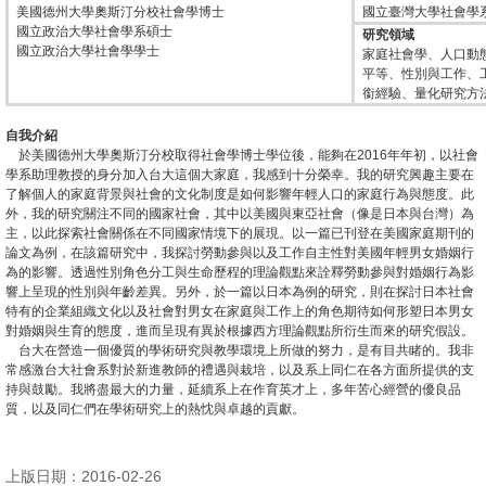
美國德州大學奧斯汀分校社會學博士
國立臺灣大學社會學系助
國立政治大學社會學系碩士
研究領域
消
國立政治大學社會學學士
家庭社會學、人口動
息
平等、性別與工作、
銜經驗、量化研究方
公
告
自我介紹
於美國德州大學奧斯汀分校取得社會學博士學位後，能夠在2016年年初，以社會
學系助理教授的身分加入台大這個大家庭，我感到十分榮幸。我的研究興趣主要在
國
了解個人的家庭背景與社會的文化制度是如何影響年輕人口的家庭行為與態度。此
際
外，我的研究關注不同的國家社會，其中以美國與東亞社會（像是日本與台灣）為
主，以此探索社會關係在不同國家情境下的展現。以一篇已刊登在美國家庭期刊的
化
論文為例，在該篇研究中，我探討勞動參與以及工作自主性對美國年輕男女婚姻行
為的影響。透過性別角色分工與生命歷程的理論觀點來詮釋勞動參與對婚姻行為影
高
響上呈現的性別與年齡差異。另外，於一篇以日本為例的研究，則在探討日本社會
教
特有的企業組織文化以及社會對男女在家庭與工作上的角色期待如何形塑日本男女
對婚姻與生育的態度，進而呈現有異於根據西方理論觀點所衍生而來的研究假設。
深
台大在營造一個優質的學術研究與教學環境上所做的努力，是有目共睹的。我非
耕
常感激台大社會系對於新進教師的禮遇與栽培，以及系上同仁在各方面所提供的支
持與鼓勵。我將盡最大的力量，延續系上在作育英才上，多年苦心經營的優良品
質，以及同仁們在學術研究上的熱忱與卓越的貢獻。
辦
法
及
上版日期：2016-02-26