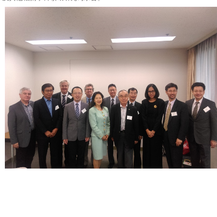
文
件
心
輔
&
學
輔
捐
款
教
研
資
源
與
圖