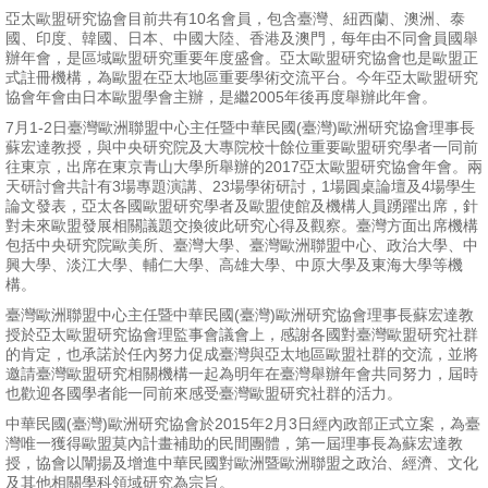
亞太歐盟研究協會目前共有10名會員，包含臺灣、紐西蘭、澳洲、泰
國、印度、韓國、日本、中國大陸、香港及澳門，每年由不同會員國舉
消
辦年會，是區域歐盟研究重要年度盛會。亞太歐盟研究協會也是歐盟正
息
式註冊機構，為歐盟在亞太地區重要學術交流平台。今年亞太歐盟研究
協會年會由日本歐盟學會主辦，是繼2005年後再度舉辦此年會。
公
7月1-2日臺灣歐洲聯盟中心主任暨中華民國(臺灣)歐洲研究協會理事長
告
蘇宏達教授，與中央研究院及大專院校十餘位重要歐盟研究學者一同前
往東京，出席在東京青山大學所舉辦的2017亞太歐盟研究協會年會。兩
國
天研討會共計有3場專題演講、23場學術研討，1場圓桌論壇及4場學生
論文發表，亞太各國歐盟研究學者及歐盟使館及機構人員踴躍出席，針
際
對未來歐盟發展相關議題交換彼此研究心得及觀察。臺灣方面出席機構
化
包括中央研究院歐美所、臺灣大學、臺灣歐洲聯盟中心、政治大學、中
興大學、淡江大學、輔仁大學、高雄大學、中原大學及東海大學等機
高
構。
教
臺灣歐洲聯盟中心主任暨中華民國(臺灣)歐洲研究協會理事長蘇宏達教
授於亞太歐盟研究協會理監事會議會上，感謝各國對臺灣歐盟研究社群
深
的肯定，也承諾於任內努力促成臺灣與亞太地區歐盟社群的交流，並將
耕
邀請臺灣歐盟研究相關機構一起為明年在臺灣舉辦年會共同努力，屆時
也歡迎各國學者能一同前來感受臺灣歐盟研究社群的活力。
辦
中華民國(臺灣)歐洲研究協會於2015年2月3日經內政部正式立案，為臺
灣唯一獲得歐盟莫內計畫補助的民間團體，第一屆理事長為蘇宏達教
法
授，協會以闡揚及增進中華民國對歐洲暨歐洲聯盟之政治、經濟、文化
及
及其他相關學科領域研究為宗旨。