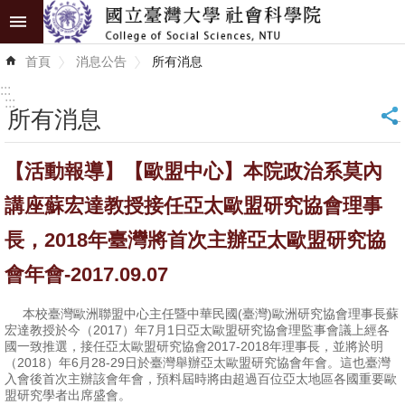
跳到主要內容區塊
進
首頁
消息公告
所有消息
階
搜
:::
尋
:::
所有消息
_
認
【活動報導】【歐盟中心】本院政治系莫內
識
學
講座蘇宏達教授接任亞太歐盟研究協會理事
院
長，2018年臺灣將首次主辦亞太歐盟研究協
學
會年會-2017.09.07
術
單
本校臺灣歐洲聯盟中心主任暨中華民國(臺灣)歐洲研究協會理事長蘇
宏達教授於今（2017）年7月1日亞太歐盟研究協會理監事會議上經各
位
國一致推選，接任亞太歐盟研究協會2017-2018年理事長，並將於明
（2018）年6月28-29日於臺灣舉辦亞太歐盟研究協會年會。這也臺灣
研
入會後首次主辦該會年會，預料屆時將由超過百位亞太地區各國重要歐
盟研究學者出席盛會。
究