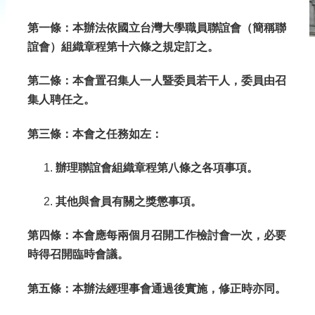
資
訊
第一條：本辦法依國立台灣大學職員聯誼會（簡稱聯
誼會）組織章程第十六條之規定訂之。
最
新
第二條：本會置召集人一人暨委員若干人，委員由召
集人聘任之。
消
息
第三條：本會之任務如左：
入
辦理聯誼會組織章程第八條之各項事項。
會
其他與會員有關之獎懲事項。
辦
法
第四條：本會應每兩個月召開工作檢討會一次，必要
&
時得召開臨時會議。
申
第五條：本辦法經理事會通過後實施，修正時亦同。
請