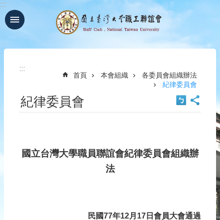
:::
跳到主要內容區塊
進
階
搜
尋
:::
首頁
本會組織
各委員會組織辦法
回
紀律委員會
首
紀律委員會
頁
臺
大
首
頁
國立台灣大學職員聯誼會紀律委員會組織辦
網
法
站
導
覽
聯
絡
民國77年12月17日會員大會通過