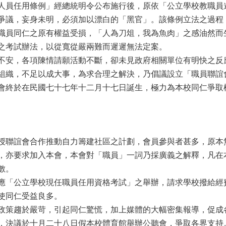
員任用條例」經總統明令公布施行後，原依「公立學校教職員
爭議，妄身未明，必須加以漂白的「黑官」。該條例立法之過程
職員同仁之原有權益受損，「人為刀俎，我為魚肉」之感油然而
之考試辦法，以從寬從嚴兩難而遲遲無法定案。
安，各項陳情請願活動不斷，卻未見政府相關單位有明快之反
組織，不足以成大事，為求合理之解決，乃倡議設立「職員聯誼
會終於在民國七十七年十二月十七日誕生，極力為本校同仁爭取
聯誼會合作推動自力籌建社區之計劃，會員參與者甚多，原本
，亦要求加入本會，本會對「職員」一詞乃採廣義之解釋，凡在
數。
「公立學校現任職員任用資格考試」之舉辦，請求學校撥給經
使同仁受益良多。
策趨於嚴苛，引起同仁驚慌，加上媒體的大幅密集報導，促成
，決議於十月二十八日假本校體育館舉辦公聽會，爭取各界支持