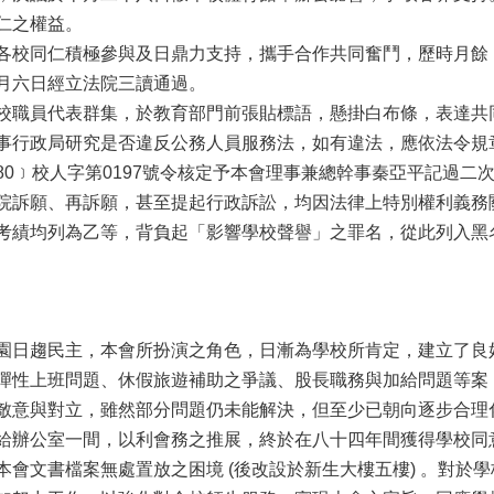
仁之權益。
校同仁積極參與及日鼎力支持，攜手合作共同奮鬥，歷時月餘
月六日經立法院三讀通過。
職員代表群集，於教育部門前張貼標語，懸掛白布條，表達共
事行政局研究是否違反公務人員服務法，如有違法，應依法令規
0﹞校人字第0197號令核定予本會理事兼總幹事秦亞平記過二
院訴願、再訴願，甚至提起行政訴訟，均因法律上特別權利義務
考績均列為乙等，背負起「影響學校聲譽」之罪名，從此列入黑
日趨民主，本會所扮演之角色，日漸為學校所肯定，建立了良
彈性上班問題、休假旅遊補助之爭議、股長職務與加給問題等案
敵意與對立，雖然部分問題仍未能解決，但至少已朝向逐步合理
辦公室一間，以利會務之推展，終於在八十四年間獲得學校同
會文書檔案無處置放之困境 (後改設於新生大樓五樓) 。對於