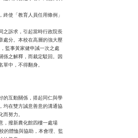
，終使「教育人員任用條例」
同之訴求，引起當時行政院長
章處分。本校在高層的強大壓
次，監事黃家健申誡一次之處
關係之解釋，而裁定駁回。因
名單中，不得翻身。
好的互動關係，搭起同仁與學
，均在雙方誠意善意的溝通協
化而努力。
意，撥新農化館四樓一處場
學校的體恤與協助，本會理、監