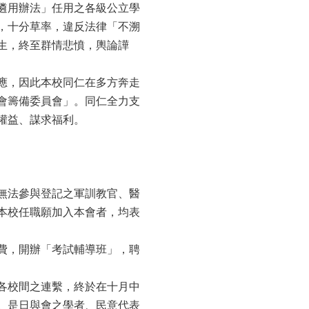
遴用辦法」任用之各級公立學
，十分草率，違反法律「不溯
生，終至群情悲憤，輿論譁
應，因此本校同仁在多方奔走
會籌備委員會」。同仁全力支
權益、謀求福利。
無法參與登記之軍訓教官、醫
本校任職願加入本會者，均表
費，開辦「考試輔導班」，聘
各校間之連繫，終於在十月中
。是日與會之學者、民意代表