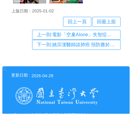
人
上版日期：2025-01-02
員
回上一頁
回最上面
活
上一則:電影「空巢Alone」失智症主題校園推廣放映活動—第一場臺大醫學院場次(113.10.16)
動
下一則:姚宗漢醫師談肺癌 預防勝於治療
資
訊
會
:::
更新日期
2026-04-28
員
電
子
報
Copyright © 2024 國立臺灣大學職工聯誼會
電話：+886-2-3366-3366