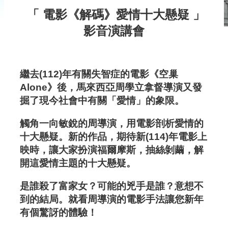
資
「
電影《解碼》
愛情十大懸疑 」
訊
影音
演講會
最
新
消
繼去(112)年有關失智症的電影《空巢
Alone
》
後，馬來西亞周學立拿督導演又發
息
掘了現今社會中有關
「
愛情
」
的象限
。
入
觸角一向敏銳的周導演，用電影剖析愛情的
會
十大懸疑
。
新的作品，期待新(114)年電影上
辦
映時，讓大家扮演福爾摩斯，抽絲剝繭，解
開這愛情主題的十大懸疑
。
法
&
是誰殺了富家女？可能的兇手是誰？意想不
到的結局
。
就看周導演的電影手法讓您新年
申
有個驚訝的體驗！
請