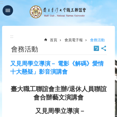
:::
跳到主要內容區塊
進
階
搜
尋
:::
首頁
會員電子報
會務活動
回
會務活動
首
頁
臺
又見周學立導演－ 電影《解碼》愛情
大
十大懸疑」影音演講會
首
頁
網
臺大職工聯誼會主辦/退休人員聯誼
站
會合辦藝文演講會
導
覽
聯
又見周學立導演－
絡