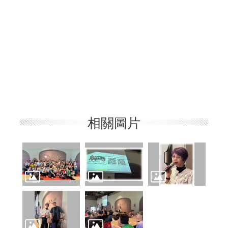
入
會
本
會
組
織
相關圖片
會
務
活
動
服
務