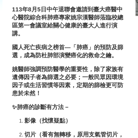
資
113年8月5日中午退聯會邀請到臺大癌醫中
訊
心醫院綜合科肺癌專家姚宗漢醫師蒞臨校總
最
區第一會議室給關心健康的臺大人進行演
講。
新
消
國人死亡疾病之榜首—「肺癌」的預防及篩
息
選，成為防杜肺部演變癌化的救命之鑰。
入
姚醫師強調預防醫學的重要性，除了家族有
遺傳因子者為篩選之必要；一般民眾因環境
會
因子或生活習慣等因素，定期的篩檢更可防
辦
患於未然！
法
✨
肺癌的診斷有方法－
&
影像（找懷疑點）
申
請
切片（看有無轉移，原用支氣管切片，