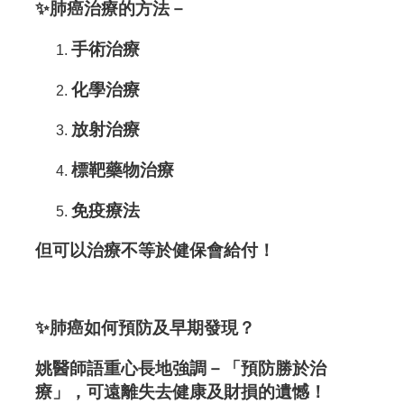
人
✨
肺癌治療的方法－
員
手術治療
活
化學治療
動
放射治療
資
訊
標靶藥物治療
會
免疫療法
員
但可以治療不等於健保會給付！
電
子
✨
肺癌如何預防及早期發現？
報
姚醫師語重心長地強調－「
預防勝於治
療
」，可遠離失去健康及財損的遺憾！