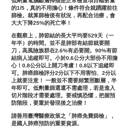
低劑量電腦斷層掃描是正常檢查項目輻射量
的1/5，真的不用擔心！條件符合就踴躍前往
篩檢。就算篩檢後有狀況，再配合治療，會
大大下降25%的死亡率！
在觀察上，肺節結的長大平均要529天（一
年半）的時間。並不是肺部有結節就要開
刀，高風險族群在2.6%有必要開。90%有節
結病人追縱即可。小於0.6公分大部份不用擔
心！0.8公分以上開刀考慮！0.8以下追縱即
可。肺癌篩檢評分2分以下不用害怕、2分以
上就要注意！ 一般並不需要頻繁照斷層，半
年即可。低劑量篩選還不需處理，若是進入
切片階段才需要處理。要戒慎恐懼，把握預
防階段，要重於發現後之治療！
請善用臺灣醫療政策之「肺癌免費篩檢」，
是國人肺癌預防的重要資源。