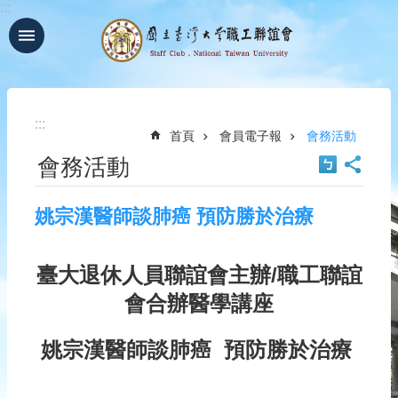
:::
跳到主要內容區塊
進
階
搜
尋
:::
首頁
會員電子報
會務活動
回
會務活動
首
頁
臺
姚宗漢醫師談肺癌 預防勝於治療
大
首
頁
臺大退休人員聯誼會主辦/職工聯誼
網
會合辦醫學講座
站
導
姚宗漢醫師談肺癌 預防勝於治療
覽
聯
絡