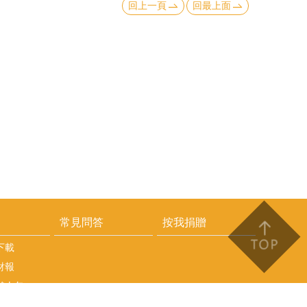
回上一頁
回最上面
常見問答
按我捐贈
下載
財報
懶人包