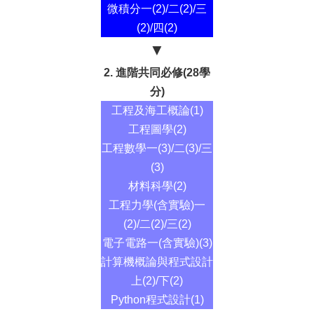
系
微積分一(2)/二(2)/三
所
(2)/四(2)
簡
介
▼
系
2. 進階共同必修(28學
所
分)
成
工程及海工概論(1)
員
工程圖學(2)
課
工程數學一(3)/二(3)/三
程
(3)
資
訊
材料科學(2)
工程力學(含實驗)一
招
(2)/二(2)/三(2)
生
專
電子電路一(含實驗)(3)
區
計算機概論與程式設計
上(2)/下(2)
實
驗
Python程式設計(1)
室