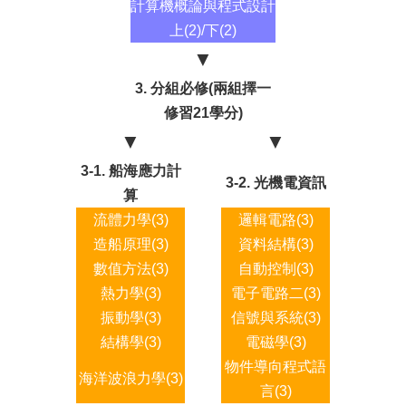
計算機概論與程式設計
上(2)/下(2)
▼
3. 分組必修(兩組擇一
修習21學分)
▼
▼
3-1. 船海應力計
3-2. 光機電資訊
算
流體力學(3)
邏輯電路(3)
造船原理(3)
資料結構(3)
數值方法(3)
自動控制(3)
熱力學(3)
電子電路二(3)
振動學(3)
信號與系統(3)
結構學(3)
電磁學(3)
物件導向程式語
海洋波浪力學(3)
言(3)