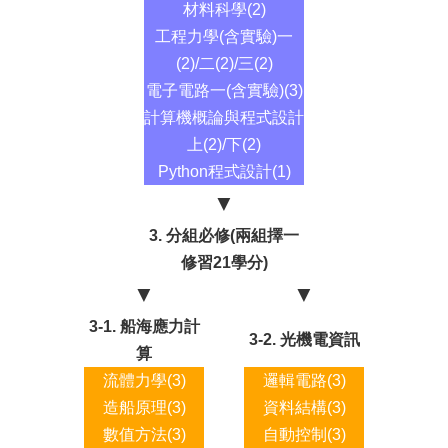
材料科學(2)
工程力學(含實驗)一
(2)/二(2)/三(2)
電子電路一(含實驗)(3)
計算機概論與程式設計
上(2)/下(2)
Python程式設計(1)
▼
3. 分組必修(兩組擇一
修習21學分)
▼
▼
3-1. 船海應力計
3-2. 光機電資訊
算
流體力學(3)
邏輯電路(3)
造船原理(3)
資料結構(3)
數值方法(3)
自動控制(3)