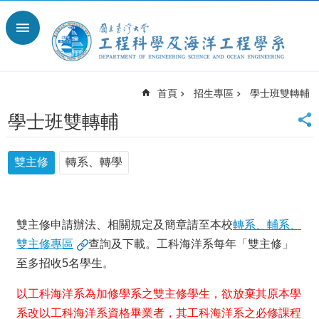
跳到主要內容區塊
進
階
搜
尋
首頁
招生專區
學士班雙轉輔
回
首
學士班雙轉輔
頁
臺
雙主修
轉系、轉學
大
臺
大
工
雙主修申請辦法、相關規定及簡章請至本校
轉系、輔系、
學
院
雙主修專區
查詢及下載。工科海洋系每年「雙主修」
臺
至多招收5名學生。
大
離
以工科海洋系為加修學系之雙主修學生，欲放棄其原本學
岸
系改以工科海洋系資格畢業者，其工科海洋系之必修課程