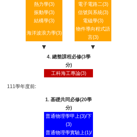
熱力學(3)
電子電路二(3)
振動學(3)
信號與系統(3)
結構學(3)
電磁學(3)
物件導向程式語
海洋波浪力學(3)
言(3)
▼
▼
4. 總整課程必修(3學
分)
工科海工專論(3)
111學年度前:
1. 基礎共同必修(20學
分)
普通物理學甲上(3)/下
(3)
普通物理學實驗上(1)/