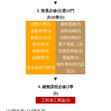
▼
及
研
3. 複選必修(任選10門
究
共30學分
)
中
流體力學(3)
邏輯電路(3)
心
造船原理(3)
資料結構(3)
規
數值方法(3)
自動控制(3)
定
熱力學(3)
電子電路二(3)
表
單
振動學(3)
信號與系統(3)
結構學(3)
電磁學(3)
實
習
物件導向程式語
海洋波浪力學(3)
專
言(3)
區
▼
系
4. 總整課程必修(3學
友
分)
專
區
工科海工專論(3)
教
112學年度~114學年度: