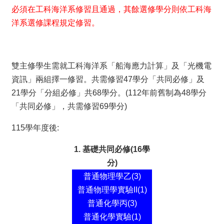
風
必須在工科海洋系修習且通過，其餘選修學分則依工科海
電
洋系選修課程規定修習。
學
程
臺
大
雙主修學生需就工科海洋系「船海應力計算」及「光機電
工
海
資訊」兩組擇一修習。共需修習47學分「共同必修」及
系
21學分「分組必修」共68學分。(112年前舊制為48學分
FB
「共同必修」，共需修習69學分)
網
站
115學年度後:
導
覽
1. 基礎共同必修(16學
English
分)
訊
普通物理學乙(3)
息
普通物理學實驗II(1)
公
普通化學丙(3)
告
普通化學實驗(1)