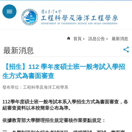
跳到主要內容區塊
進
階
搜
尋
首頁
訊息公告
最新消息
回
首
最新消息
頁
臺
【招生】112 學年度碩士班一般考試入學招
大
生方式為書面審查
臺
大
發布單位：工程科學及海洋工程學系
工
學
院
112學年度碩士班一般考試本系入學招生方式為書面審查，各
組審查資料以本校簡章公布為準。
臺
大
依據教育部大學辦理招生規定審核作業要點規定：
離
岸