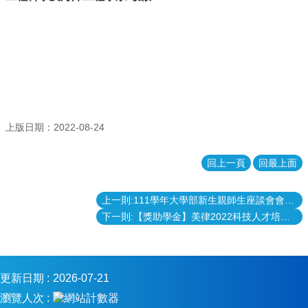
系
所
簡
介
系
所
成
員
上版日期：2022-08-24
課
程
回上一頁
回最上面
資
訊
上一則:111學年大學部新生親師生座談會會議相關資料
招
下一則:【獎助學金】美律2022科技人才培育金申請
生
專
區
實
更新日期
2026-07-21
驗
瀏覽人次
室