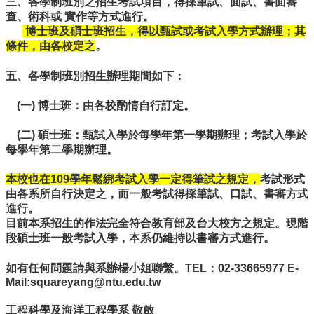
三、各學制班別之招生考試項目，得採筆試、面試、書面審
風
查、術科或 實作等方式進行。
電
博士班及碩士班招生，得以甄試或考試入學方式辦理；其
學
條件，由各校定之
。
程
臺
五、各學制班別招生辦理期間如下：
大
工
(一) 博士班：由各校酌情自行訂定。
海
系
(二) 碩士班：甄試入學於每學年第一學期辦理；考試入學於
FB
每學年第二學期辦理。
網
站
本校也在109學年鬆綁考試入學一定得筆試之規定，
考試形式
導
由各系所自行決定之，而一般考試得採筆試、口試、書審方式
覽
進行。
English
目前本系招生的作法完全符合教育部及台大校方之規定。現階
段碩士班一般考試入學，本系仍維持以書審方式進行。
訊
息
如有任何問題請與系辦楊小姐聯繫。TEL：02-33665977 E-
公
Mail:squareyang@ntu.edu.tw
告
工程科學及海洋工程學系 敬啟