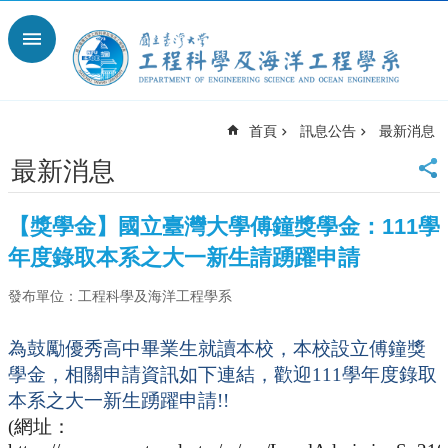
跳到主要內容區塊
進
階
搜
尋
首頁
訊息公告
最新消息
回
首
最新消息
頁
臺
【獎學金】國立臺灣大學傅鐘獎學金：111學
大
年度錄取本系之大一新生請踴躍申請
臺
大
發布單位：工程科學及海洋工程學系
工
學
院
為鼓勵優秀高中畢業生就讀本校，本校設立傅鐘獎
臺
學金，相關申請資訊如下連結，歡迎
111
學年度錄取
大
本系之大一新生踴躍申請
!!
離
(
網址：
岸