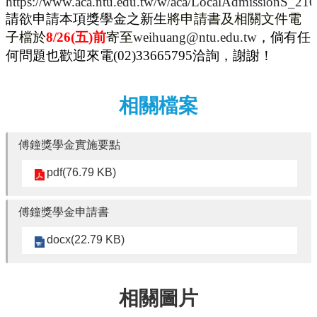
https://www.aca.ntu.edu.tw/w/aca/LocalAdmissionS_2
風
請欲申請本項獎學金之新生
將申請書及相關文件電
電
學
子檔
於
8/26(
五)
前
寄至
weihuang@ntu.edu.tw
，倘有任
程
何問題也歡迎來電
(02)33665795
洽詢，謝謝！
臺
大
工
相關檔案
海
系
FB
傅鐘獎學金實施要點
網
pdf(76.79 KB)
站
導
覽
傅鐘獎學金申請書
English
docx(22.79 KB)
訊
息
公
告
相關圖片