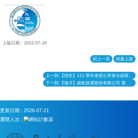
系
所
簡
介
系
所
上版日期：2022-07-28
成
員
回上一頁
回最上面
課
程
資
上一則:【招生】112 學年度碩士班各分組研究生指導意願統計表
訊
下一則:【徵才】緯創資通股份有限公司 聲學工程師
招
生
專
更新日期
2026-07-21
區
瀏覽人次
實
驗
室