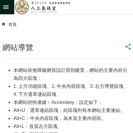
跳到主要內容區塊
進
階
首頁
搜
尋
回
:::
首
_
網站導覽
頁
臺
大
首
本網站依無障礙網頁設計原則建置，網站的主要內容分
頁
為四大區塊：
網
1. 上方功能區塊、2. 中央內容區塊、3. 右方導覽區塊、
站
導
4. 下方選單連結區塊
覽
本網站的快速鍵﹝Accesskey﹞設定如下：
聯
Alt+U：選單連結區塊，此區塊列有本網站主要連結。
絡
Alt+C：中央內容區塊，為本頁主要內容區。
資
訊
Alt+L：首頁左方區塊。
English