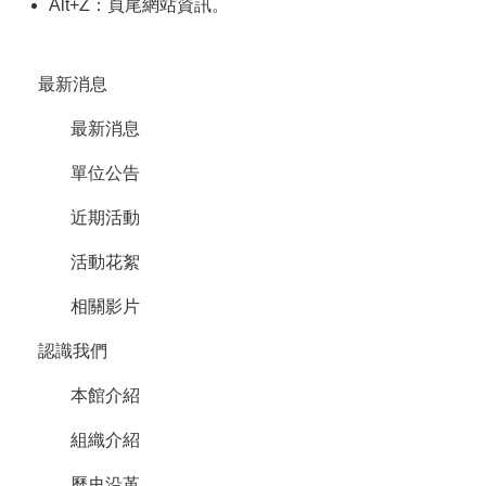
Alt+Z：頁尾網站資訊。
最
新
消
最新消息
息
最新消息
認
識
單位公告
我
們
近期活動
設
活動花絮
施
設
相關影片
備
認識我們
使
用
本館介紹
須
知
組織介紹
下
歷史沿革