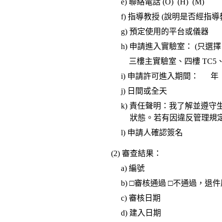
e) 聯絡電話 (O) (H) (M)
f) 指導教授 (說明是否經指
g) 預定使用的平台或儀器
h) 申請進入實驗室： (只
三樓主實驗室、四樓 TC5、
i) 申請許可進入期間： 
j) 日間或全天
k) 責任聲明：我了解並遵
狀態。若有因違反管理規定
l) 申請人確認簽名
(2) 審查結果：
a) 編號
b)
□
審核通過
□
不通過，退件
c) 審核日期
d) 建入日期