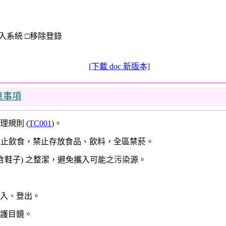
入系統
□
移除登錄
[下載 doc 新版本]
意事項
理規則 (
TC001
)。
內禁止飲食，禁止存放食品、飲料，全區禁菸。
(含鞋子) 之整潔，避免攜入可能之污染源。
登入、登出。
戴護目鏡。