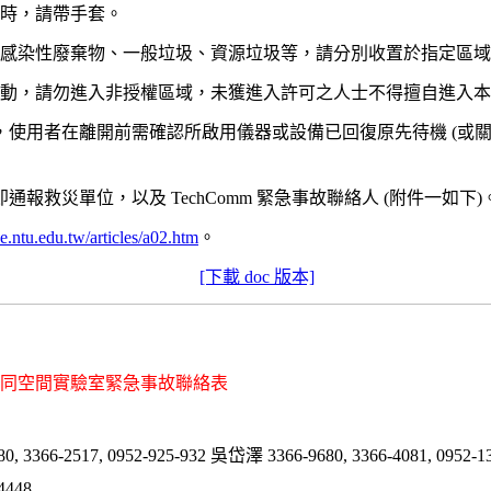
形時，請帶手套。
、非感染性廢棄物、一般垃圾、資源垃圾等，請分別收置於指定區
域活動，請勿進入非授權區域，未獲進入許可之人士不得擅自進入
時，使用者在離開前需確認所啟用儀器或設備已回復原先待機 (或
通報救災單位，以及 TechComm 緊急事故聯絡人 (附件一如下)
nce.ntu.edu.tw/articles/a02.htm
。
[下載 doc 版本]
同空間實驗室緊急事故聯絡表
6-2517, 0952-925-932 吳岱澤 3366-9680, 3366-4081, 0952-13
448