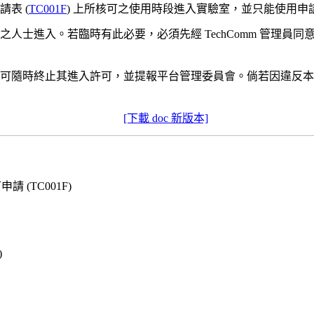
請表 (
TC001F
) 上所核可之使用時段進入實驗室，並只能使用申
可之人士進入。若臨時有此必要，必須先經 TechComm 管理員
理員可隨時終止其進入許可，並提報平台管理委員會。倘若因違反
[下載 doc 新版本]
請 (TC001F)
)