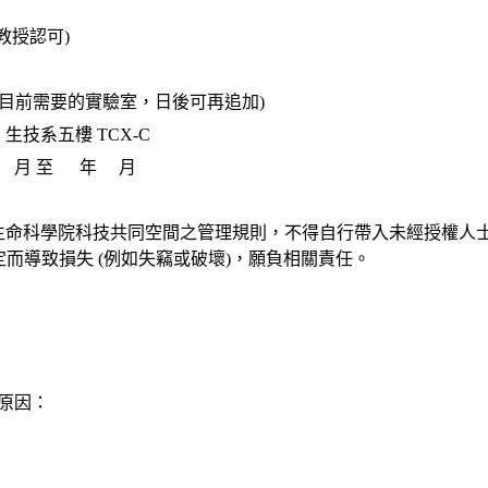
導教授認可)
選擇目前需要的實驗室，日後可再追加)
生技系五樓 TCX-C
年 月 至 年 月
守生命科學院科技共同空間之管理規則，不得自行帶入未經授權人
而導致損失 (例如失竊或破壞)，願負相關責任。
原因：