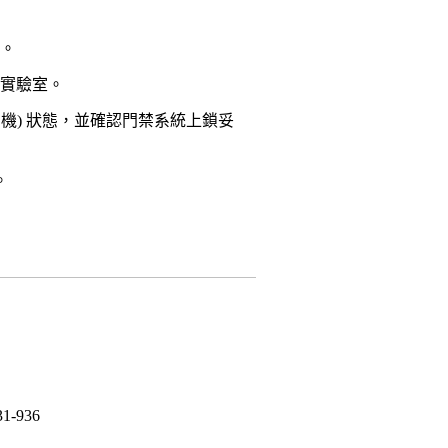
域。
本實驗室。
關機) 狀態，並確認門禁系統上鎖妥
。
1-936