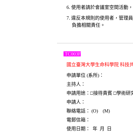
6. 使用者請於會議室空間活動
7. 違反本規則的使用者，管
負擔相關責任。
TC003F
國立臺灣大學生命科學院 科技
申請單位 (系所)：
主持人：
申請用途：
□
接待貴賓
□
學術研
申請人：
聯絡電話： (O) (M)
電郵信箱：
使用日期： 年 月 日