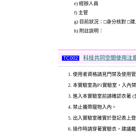
e) 經辦人員
f) 主管
g) 目前狀況：
□
身分核對
□
建
h) 附註說明：
科技共同空間使用注
TC002
1. 使用者資格請見門禁及使用管
2. 本實驗室為P1實驗室，入
3. 進入本實驗室前請確認衣著 
4. 禁止攜帶寵物入內。
5. 出入實驗室確實於登記表上
6. 操作時請穿著實驗衣，建議