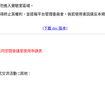
，勿進入實驗室區域。
理員得終止其權利，並提報平台管理委員會。倘若使用者因違反本
[下載 doc 版本]
共同空間會議室使用申請表
究交流活動
□
其他：