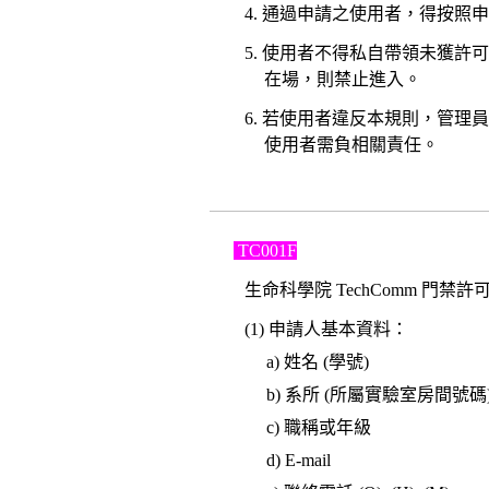
4. 通過申請之使用者，得按照申
5. 使用者不得私自帶領未獲許
在場，則禁止進入。
6. 若使用者違反本規則，管
使用者需負相關責任。
TC001F
生命科學院 TechComm 門禁許可申
(1) 申請人基本資料：
a) 姓名 (學號)
b) 系所 (所屬實驗室房間號碼
c) 職稱或年級
d) E-mail