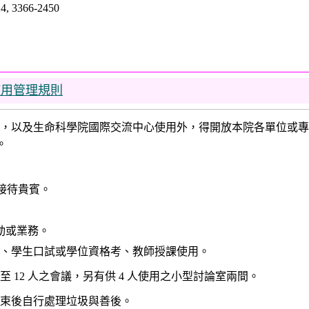
3366-2450
使用管理規則
成員，以及生命科學院國際交流中心使用外，得開放本院各單位或
。
位接待貴賓。
外活動或業務。
報告、學生口試或學位資格考、教師授課使用。
 至 12 人之會議，另有供 4 人使用之小型討論室兩間。
結束後自行處理垃圾與善後。