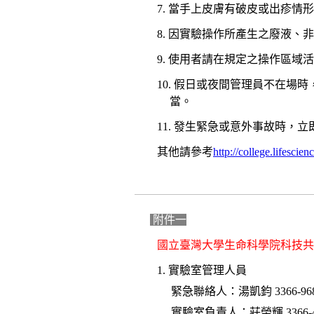
7. 當手上皮膚有破皮或出疹情
8. 因實驗操作所產生之廢液
9. 使用者請在規定之操作區
10. 假日或夜間管理員不在場
當。
11. 發生緊急或意外事故時，立即
其他請參考
http://college.lifescie
附件一
國立臺灣大學生命科學院科技共
1. 實驗室管理人員
緊急聯絡人：湯凱鈞 3366-9680, 336
實驗室負責人：莊榮輝 3366-4