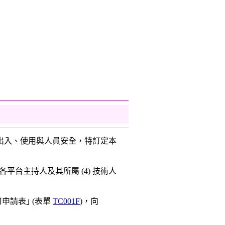
mm) 之出入、使用與人員安全，特訂定本
3) 各平台主持人及其所屬 (4) 技術人
申請表｣ (表單
TC001F
)，向