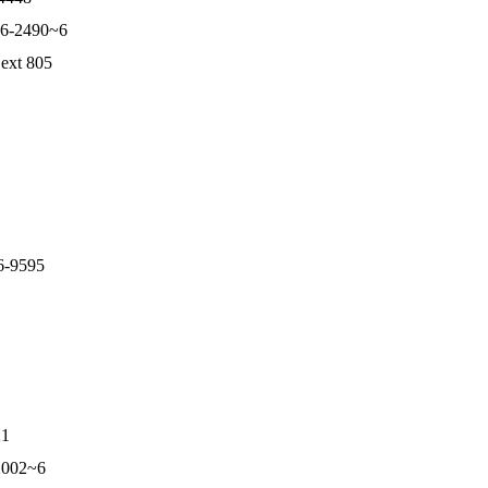
2490~6
t 805
9595
1
02~6