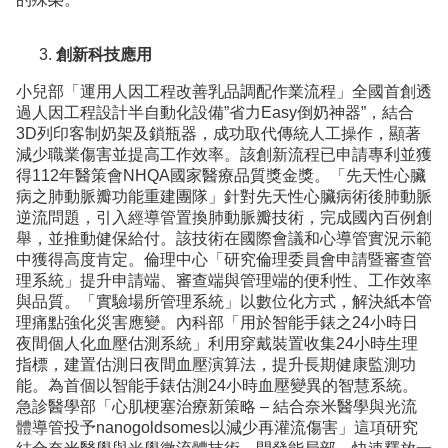
創新科技應用
小兒部「運用人因工程改善乳品調配作業流程」全國首創透
過人因工程設計半自動化設備”省力Easy倒奶神器”，結合
3D列印客制奶架及鎖瓶器，成功取代傳統人工操作，顯著
減少職業傷害並提高工作效率。該創新流程已申請專利並獲
得112年醫策會NHQA國家醫療品質獎金獎。「先天性心臟
病之肺動脈瓣功能重建團隊」針對先天性心臟病術後肺動脈
逆流問題，引入經導管置換肺動脈瓣技術，完成國內百例創
舉，並推動健保給付。該技術在國際會議和心導管實況示範
中獲得高度肯定。倫理中心「研究倫理委員會申請暨審查管
理系統」提升申請端、審查端與管理端的便利性、工作效率
與品質。「實驗場所管理系統」以數位化方式，解決紙本管
理痛點強化災害應變。內科部「用於智能手錶之24小時日
夜間個人化血壓估測系統」利用穿戴裝置收集24小時生理
指標，建置估測日夜間血壓演算法，提升長期健康監測功
能。為首個以智能手錶估測24小時血壓變異的智慧系統。
急診醫學部「心肌梗塞治療新策略 – 結合奈米醫學與光流
體導管投予nanogoldsomes以減少再灌流傷害」這項研究