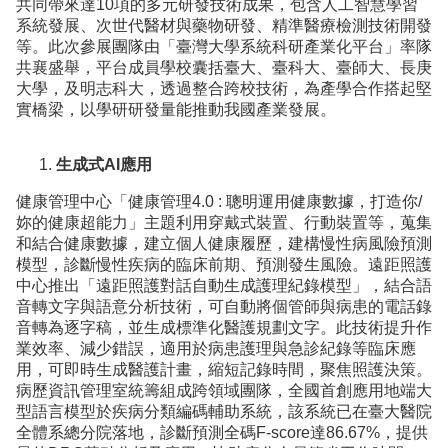
共同帶來達10項的多元研發技術成果，包含人工智慧學習
系統發展、次世代醫材與藥物研發、精準醫療檢測技術開發
等。此次參展團隊由「臺灣大學系統科研產業化平台」率隊
共襄盛舉，平台成員學校囊括臺大、臺科大、臺師大、長庚
大學，及明志科大，透過整合跨校技術，為產學合作搭起堅
實橋梁，以學研研發量能推動我國產業發展。
生成式AI應用
健康管理中心「健康管理4.0 : 聰明運用健康數據，打造你/
妳的健康超能力」主題利用穿戴式裝置、行動裝置等，蒐集
和結合健康數據，建立個人健康履歷，建構慢性病風險預測
模型，診斷慢性疾病的臨床前期、預測發生風險。遠距照護
中心推出「遠距照護對話自動生成護理紀錄模型」，結合語
音轉文字與語意分析技術，可自動將個管師與病患的電話錄
音轉為逐字稿，並生成標準化醫護規劃文字。此技術提升作
業效率、減少錯誤，適用於病患護理與急診紀錄等臨床應
用，可即時生成醫護計畫，縮短記錄時間，聚焦照護決策。
病歷資訊管理室統籌組成跨領域團隊，全國首創應用地端大
型語言模型於疾病分類編碼輔助系統，該系統已在臺大醫院
全體系總分院落地，診斷預測全碼F-score達86.67%，提供