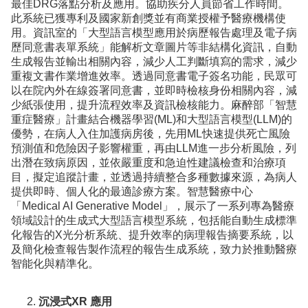
最佳DRG落點分析及應用。協助疾分人員節省工作時間。
此系統已獲專利及國家新創獎並有商業授權予醫療機構使
用。資訊室的「大型語言模型應用於病歷報告處理及電子病
歷同意書表單系統」能解析文章圖片等非結構化資訊，自動
生成報告並輸出相關內容，減少人工判斷填寫的需求，減少
重複文書作業增進效率。透過同意書電子簽名功能，民眾可
以在院內外在線簽署同意書，並即時檢核身份相關內容，減
少紙張使用，提升流程效率及資訊檢核能力。麻醉部「智慧
重症醫療」計畫結合機器學習(ML)和大型語言模型(LLM)的
優勢，在病人入住加護病房後，先用ML快速提供死亡風險
預測值和危險因子影響權重，再由LLM進一步分析風險，列
出潛在致病原因，並依嚴重度和急迫性建議檢查和治療項
目，擬定追蹤計畫，並透過持續整合多種數據來源，為病人
提供即時、個人化的最適診療方案。智慧醫療中心
「Medical AI Generative Model」，展示了一系列專為醫療
領域設計的生成式大型語言模型系統，包括能自動生成標準
化報告的X光分析系統、提升效率的病理報告摘要系統，以
及簡化檢查報告製作流程的報告生成系統，致力於推動醫療
智能化與精準化。
沉浸式XR 應用