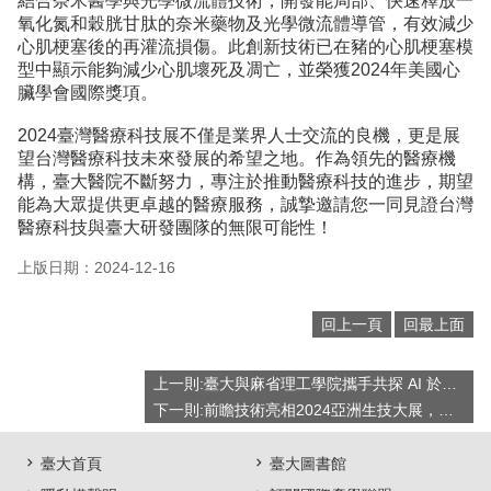
結合奈米醫學與光學微流體技術，開發能局部、快速釋放一
氧化氮和穀胱甘肽的奈米藥物及光學微流體導管，有效減少
心肌梗塞後的再灌流損傷。此創新技術已在豬的心肌梗塞模
型中顯示能夠減少心肌壞死及凋亡，並榮獲2024年美國心
臟學會國際獎項。
2024臺灣醫療科技展不僅是業界人士交流的良機，更是展
望台灣醫療科技未來發展的希望之地。作為領先的醫療機
構，臺大醫院不斷努力，專注於推動醫療科技的進步，期望
能為大眾提供更卓越的醫療服務，誠摯邀請您一同見證台灣
醫療科技與臺大研發團隊的無限可能性！
上版日期：2024-12-16
回上一頁
回最上面
上一則:臺大與麻省理工學院攜手共探 AI 於仿生永續材料的應用
下一則:前瞻技術亮相2024亞洲生技大展，臺灣大學系統科產平台展現研發實力
臺大首頁
臺大圖書館