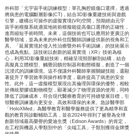
外科部「元宇宙手術訓練模型：單孔胸腔鏡傷口選擇」透過
將病患的電腦斷層影像(CT)，結合3D影像重建技術與遊戲
引擎，建構出可操作的虛擬實境(VR)空間，預期經由元宇
宙手術模擬系統適當地術前模擬能提高傷口選擇的正確性，
進而縮短手術時間。未來，這個技術也可以應用於更廣泛的
醫學領域，並為未來的外科住院醫師訓練提供新的視角和工
具。「延展實境於侵入性治療暨外科手術訓練」的技術展示
也成為焦點。該技術以創新的延展實境（XR）技術為核
心，利用3D影像重組技術，精確呈現頸部解剖結構，結合
高擬真立體模型、觸覺回饋控制器和動態模擬，創造了一個
沉浸式的訓練環境。這不僅讓外科醫師掌握關鍵技能，還顯
著提升了學習效率與操作精準度，最終提高了病患的安全
性。此外，這一虛擬模型展現出其倫理與環保的優勢，相較
於傳統塑膠或動物模型，顯著減少了物理資源的使用，同時
降低了訓練成本，符合現代醫療教育的可持續發展目標，引
領醫療訓練邁向更安全、高效和環保的未來。急診醫學部
「HoloXMed」為醫學教育和醫學服務提供了更為精準和直
觀的教育與診斷輔助工具，並在2024年得到了被譽為全球
創新領域最高榮譽的愛迪生獎（Edison Awards）的肯定，
在工程與機器人學類別中的「尖端工具」子類別獲得金牌獎
的殊榮。