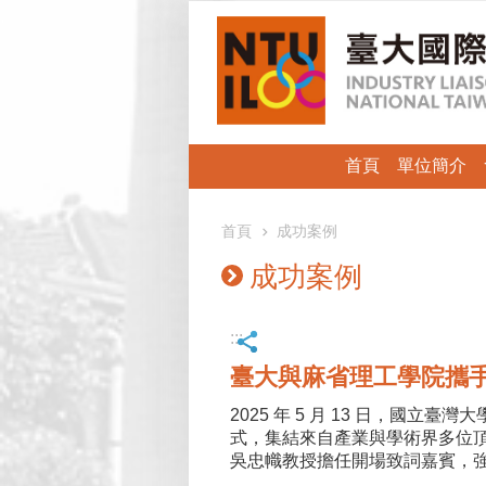
跳到主要內容區塊
首頁
單位簡介
首頁
成功案例
成功案例
:::
臺大與麻省理工學院攜手
2025 年 5 月 13 日，
式，集結來自產業與學術界多位
吳忠幟教授擔任開場致詞嘉賓，