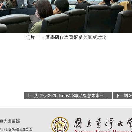
照片二 ：產學研代表齊聚參與圓桌討論
上一則:臺大2025 InnoVEX展現智慧未來三重奏，AI、高齡科技、VR沉浸體驗齊發亮！
臺大圖書館
訂閱國際產學聯盟