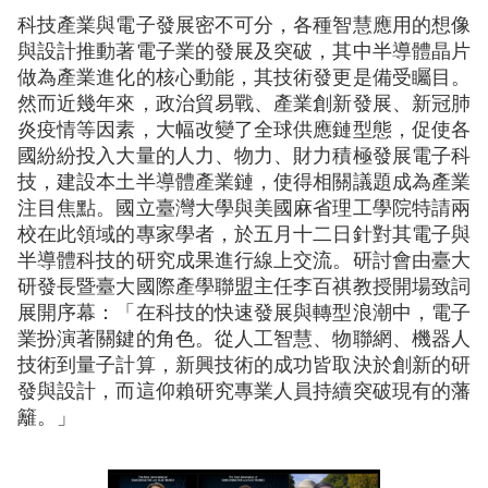
科技產業與電子發展密不可分，各種智慧應用的想像
與設計推動著電子業的發展及突破，其中半導體晶片
做為產業進化的核心動能，其技術發更是備受矚目。
然而近幾年來，政治貿易戰、產業創新發展、新冠肺
炎疫情等因素，大幅改變了全球供應鏈型態，促使各
國紛紛投入大量的人力、物力、財力積極發展電子科
技，建設本土半導體產業鏈，使得相關議題成為產業
注目焦點。國立臺灣大學與美國麻省理工學院特請兩
校在此領域的專家學者，於五月十二日針對其電子與
半導體科技的研究成果進行線上交流。研討會由臺大
研發長暨臺大國際產學聯盟主任李百祺教授開場致詞
展開序幕：「在科技的快速發展與轉型浪潮中，電子
業扮演著關鍵的角色。從人工智慧、物聯網、機器人
技術到量子計算，新興技術的成功皆取決於創新的研
發與設計，而這仰賴研究專業人員持續突破現有的藩
籬。」