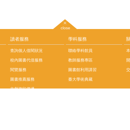
close
讀者服務
學科服務
查詢個人借閱狀況
聯絡學科館員
校內圖書代借服務
教師服務專區
閱覽服務
圖書館利用講習
圖書推薦服務
臺大學術典藏
文獻複印傳遞
更多...
right © 2019 國立臺灣大學法律學院圖書館
17 臺北市大安區羅斯福路四段一號．萬才館 法律學院圖書館